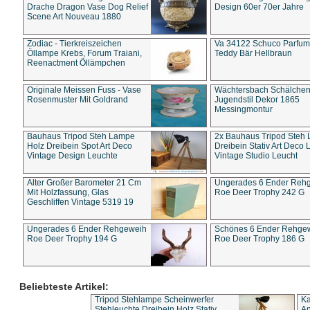
Drache Dragon Vase Dog Relief
Design 60er 70er Jahre
Scene Art Nouveau 1880
Zodiac - Tierkreiszeichen
Va 34122 Schuco Parfum 
Öllampe Krebs, Forum Traiani,
Teddy Bär Hellbraun
Reenactment Öllämpchen
Originale Meissen Fuss - Vase
Wächtersbach Schälche
Rosenmuster Mit Goldrand
Jugendstil Dekor 1865
Messingmontur
Bauhaus Tripod Steh Lampe
2x Bauhaus Tripod Steh
Holz Dreibein Spot Art Deco
Dreibein Stativ Art Deco L
Vintage Design Leuchte
Vintage Studio Leucht
Alter Großer Barometer 21 Cm
Ungerades 6 Ender Reh
Mit Holzfassung, Glas
Roe Deer Trophy 242 G
Geschliffen Vintage 5319 19
Ungerades 6 Ender Rehgeweih
Schönes 6 Ender Rehge
Roe Deer Trophy 194 G
Roe Deer Trophy 186 G
Beliebteste Artikel:
Tripod Stehlampe Scheinwerfer
Ka
Stehleuchte Dreibein Holz Stativ
An