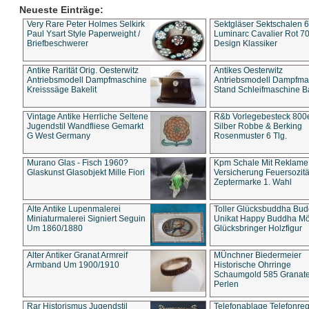
Neueste Einträge:
Very Rare Peter Holmes Selkirk
Sektgläser Sektschalen 
Paul Ysart Style Paperweight /
Luminarc Cavalier Rot 70
Briefbeschwerer
Design Klassiker
Antike Rarität Orig. Oesterwitz
Antikes Oesterwitz
Antriebsmodell Dampfmaschine
Antriebsmodell Dampfma
Kreisssäge Bakelit
Stand Schleifmaschine Ba
Vintage Antike Herrliche Seltene
R&b Vorlegebesteck 800
Jugendstil Wandfliese Gemarkt
Silber Robbe & Berking
G West Germany
Rosenmuster 6 Tlg.
Murano Glas - Fisch 1960?
Kpm Schale Mit Reklame
Glaskunst Glasobjekt Mille Fiori
Versicherung Feuersozitä
Zeptermarke 1. Wahl
Alte Antike Lupenmalerei
Toller Glücksbuddha Bu
Miniaturmalerei Signiert Seguin
Unikat Happy Buddha M
Um 1860/1880
Glücksbringer Holzfigur
Alter Antiker Granat Armreif
MÜnchner Biedermeier
Armband Um 1900/1910
Historische Ohrringe
Schaumgold 585 Granate 
Perlen
Rar Historismus Jugendstil
Telefonablage Telefonreg