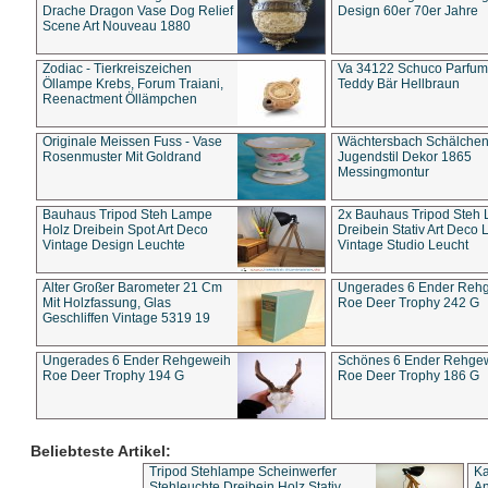
Drache Dragon Vase Dog Relief
Design 60er 70er Jahre
Scene Art Nouveau 1880
Zodiac - Tierkreiszeichen
Va 34122 Schuco Parfum 
Öllampe Krebs, Forum Traiani,
Teddy Bär Hellbraun
Reenactment Öllämpchen
Originale Meissen Fuss - Vase
Wächtersbach Schälche
Rosenmuster Mit Goldrand
Jugendstil Dekor 1865
Messingmontur
Bauhaus Tripod Steh Lampe
2x Bauhaus Tripod Steh
Holz Dreibein Spot Art Deco
Dreibein Stativ Art Deco L
Vintage Design Leuchte
Vintage Studio Leucht
Alter Großer Barometer 21 Cm
Ungerades 6 Ender Reh
Mit Holzfassung, Glas
Roe Deer Trophy 242 G
Geschliffen Vintage 5319 19
Ungerades 6 Ender Rehgeweih
Schönes 6 Ender Rehge
Roe Deer Trophy 194 G
Roe Deer Trophy 186 G
Beliebteste Artikel:
Tripod Stehlampe Scheinwerfer
Ka
Stehleuchte Dreibein Holz Stativ
An