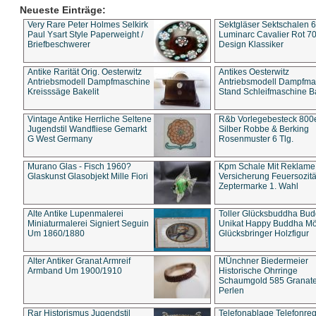
Neueste Einträge:
Very Rare Peter Holmes Selkirk
Sektgläser Sektschalen 
Paul Ysart Style Paperweight /
Luminarc Cavalier Rot 70
Briefbeschwerer
Design Klassiker
Antike Rarität Orig. Oesterwitz
Antikes Oesterwitz
Antriebsmodell Dampfmaschine
Antriebsmodell Dampfma
Kreisssäge Bakelit
Stand Schleifmaschine Ba
Vintage Antike Herrliche Seltene
R&b Vorlegebesteck 800
Jugendstil Wandfliese Gemarkt
Silber Robbe & Berking
G West Germany
Rosenmuster 6 Tlg.
Murano Glas - Fisch 1960?
Kpm Schale Mit Reklame
Glaskunst Glasobjekt Mille Fiori
Versicherung Feuersozitä
Zeptermarke 1. Wahl
Alte Antike Lupenmalerei
Toller Glücksbuddha Bu
Miniaturmalerei Signiert Seguin
Unikat Happy Buddha M
Um 1860/1880
Glücksbringer Holzfigur
Alter Antiker Granat Armreif
MÜnchner Biedermeier
Armband Um 1900/1910
Historische Ohrringe
Schaumgold 585 Granate 
Perlen
Rar Historismus Jugendstil
Telefonablage Telefonreg