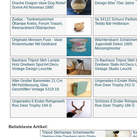
Drache Dragon Vase Dog Relief
Design 60er 70er Jahre
Scene Art Nouveau 1880
Zodiac - Tierkreiszeichen
Va 34122 Schuco Parfum 
Öllampe Krebs, Forum Traiani,
Teddy Bär Hellbraun
Reenactment Öllämpchen
Originale Meissen Fuss - Vase
Wächtersbach Schälche
Rosenmuster Mit Goldrand
Jugendstil Dekor 1865
Messingmontur
Bauhaus Tripod Steh Lampe
2x Bauhaus Tripod Steh
Holz Dreibein Spot Art Deco
Dreibein Stativ Art Deco L
Vintage Design Leuchte
Vintage Studio Leucht
Alter Großer Barometer 21 Cm
Ungerades 6 Ender Reh
Mit Holzfassung, Glas
Roe Deer Trophy 242 G
Geschliffen Vintage 5319 19
Ungerades 6 Ender Rehgeweih
Schönes 6 Ender Rehge
Roe Deer Trophy 194 G
Roe Deer Trophy 186 G
Beliebteste Artikel:
Tripod Stehlampe Scheinwerfer
Ka
Stehleuchte Dreibein Holz Stativ
An