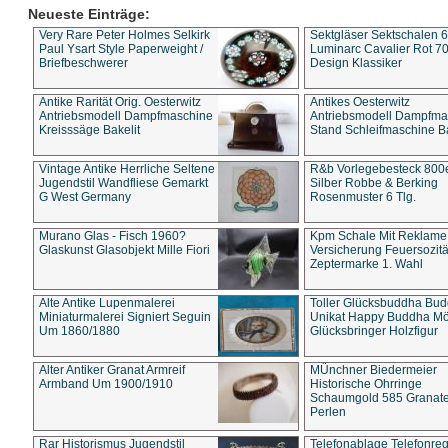
Neueste Einträge:
Very Rare Peter Holmes Selkirk
Sektgläser Sektschalen 
Paul Ysart Style Paperweight /
Luminarc Cavalier Rot 70
Briefbeschwerer
Design Klassiker
Antike Rarität Orig. Oesterwitz
Antikes Oesterwitz
Antriebsmodell Dampfmaschine
Antriebsmodell Dampfma
Kreisssäge Bakelit
Stand Schleifmaschine Ba
Vintage Antike Herrliche Seltene
R&b Vorlegebesteck 800
Jugendstil Wandfliese Gemarkt
Silber Robbe & Berking
G West Germany
Rosenmuster 6 Tlg.
Murano Glas - Fisch 1960?
Kpm Schale Mit Reklame
Glaskunst Glasobjekt Mille Fiori
Versicherung Feuersozitä
Zeptermarke 1. Wahl
Alte Antike Lupenmalerei
Toller Glücksbuddha Bu
Miniaturmalerei Signiert Seguin
Unikat Happy Buddha M
Um 1860/1880
Glücksbringer Holzfigur
Alter Antiker Granat Armreif
MÜnchner Biedermeier
Armband Um 1900/1910
Historische Ohrringe
Schaumgold 585 Granate 
Perlen
Rar Historismus Jugendstil
Telefonablage Telefonreg