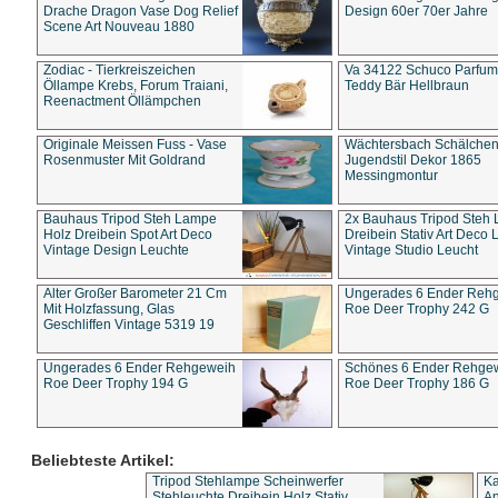
Drache Dragon Vase Dog Relief
Design 60er 70er Jahre
Scene Art Nouveau 1880
Zodiac - Tierkreiszeichen
Va 34122 Schuco Parfum 
Öllampe Krebs, Forum Traiani,
Teddy Bär Hellbraun
Reenactment Öllämpchen
Originale Meissen Fuss - Vase
Wächtersbach Schälche
Rosenmuster Mit Goldrand
Jugendstil Dekor 1865
Messingmontur
Bauhaus Tripod Steh Lampe
2x Bauhaus Tripod Steh
Holz Dreibein Spot Art Deco
Dreibein Stativ Art Deco L
Vintage Design Leuchte
Vintage Studio Leucht
Alter Großer Barometer 21 Cm
Ungerades 6 Ender Reh
Mit Holzfassung, Glas
Roe Deer Trophy 242 G
Geschliffen Vintage 5319 19
Ungerades 6 Ender Rehgeweih
Schönes 6 Ender Rehge
Roe Deer Trophy 194 G
Roe Deer Trophy 186 G
Beliebteste Artikel:
Tripod Stehlampe Scheinwerfer
Ka
Stehleuchte Dreibein Holz Stativ
An