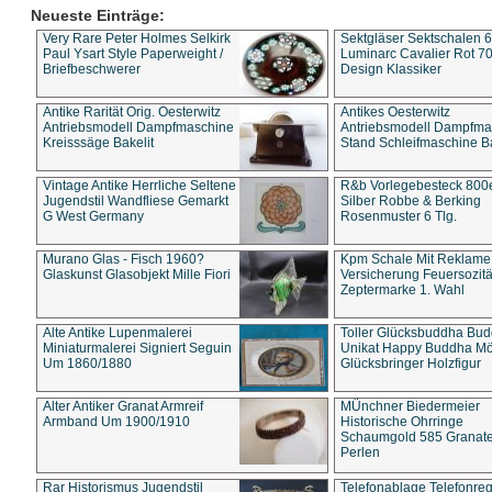
Neueste Einträge:
Very Rare Peter Holmes Selkirk
Sektgläser Sektschalen 
Paul Ysart Style Paperweight /
Luminarc Cavalier Rot 70
Briefbeschwerer
Design Klassiker
Antike Rarität Orig. Oesterwitz
Antikes Oesterwitz
Antriebsmodell Dampfmaschine
Antriebsmodell Dampfma
Kreisssäge Bakelit
Stand Schleifmaschine Ba
Vintage Antike Herrliche Seltene
R&b Vorlegebesteck 800
Jugendstil Wandfliese Gemarkt
Silber Robbe & Berking
G West Germany
Rosenmuster 6 Tlg.
Murano Glas - Fisch 1960?
Kpm Schale Mit Reklame
Glaskunst Glasobjekt Mille Fiori
Versicherung Feuersozitä
Zeptermarke 1. Wahl
Alte Antike Lupenmalerei
Toller Glücksbuddha Bu
Miniaturmalerei Signiert Seguin
Unikat Happy Buddha M
Um 1860/1880
Glücksbringer Holzfigur
Alter Antiker Granat Armreif
MÜnchner Biedermeier
Armband Um 1900/1910
Historische Ohrringe
Schaumgold 585 Granate 
Perlen
Rar Historismus Jugendstil
Telefonablage Telefonreg