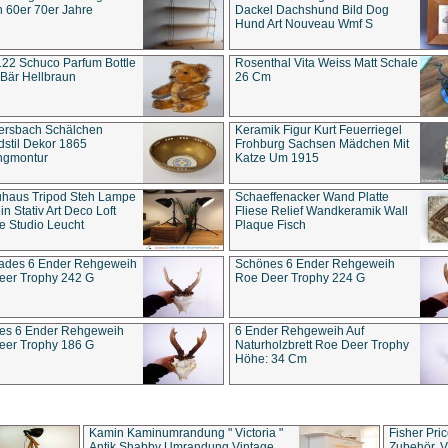
 60er 70er Jahre
Dackel Dachshund Bild Dog
Hund Art Nouveau Wmf S
22 Schuco Parfum Bottle
Rosenthal Vita Weiss Matt Schale
Bär Hellbraun
26 Cm
ersbach Schälchen
Keramik Figur Kurt Feuerriegel
stil Dekor 1865
Frohburg Sachsen Mädchen Mit
ngmontur
Katze Um 1915
uhaus Tripod Steh Lampe
Schaeffenacker Wand Platte
in Stativ Art Deco Loft
Fliese Relief Wandkeramik Wall
e Studio Leucht
Plaque Fisch
ades 6 Ender Rehgeweih
Schönes 6 Ender Rehgeweih
eer Trophy 242 G
Roe Deer Trophy 224 G
es 6 Ender Rehgeweih
6 Ender Rehgeweih Auf
eer Trophy 186 G
Naturholzbrett Roe Deer Trophy
Höhe: 34 Cm
Kamin Kaminumrandung " Victoria "
Fisher Pri
Antik Shabby Umrandung Vintage
Zubehör, V