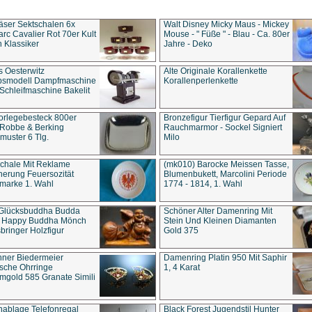
äser Sektschalen 6x
Walt Disney Micky Maus - Mickey
rc Cavalier Rot 70er Kult
Mouse - " Füße " - Blau - Ca. 80er
 Klassiker
Jahre - Deko
s Oesterwitz
Alte Originale Korallenkette
ebsmodell Dampfmaschine
Korallenperlenkette
Schleifmaschine Bakelit
rlegebesteck 800er
Bronzefigur Tierfigur Gepard Auf
 Robbe & Berking
Rauchmarmor - Sockel Signiert
uster 6 Tlg.
Milo
chale Mit Reklame
(mk010) Barocke Meissen Tasse,
herung Feuersozität
Blumenbukett, Marcolini Periode
marke 1. Wahl
1774 - 1814, 1. Wahl
 Glücksbuddha Budda
Schöner Alter Damenring Mit
t Happy Buddha Mönch
Stein Und Kleinen Diamanten
bringer Holzfigur
Gold 375
ner Biedermeier
Damenring Platin 950 Mit Saphir
ische Ohrringe
1, 4 Karat
gold 585 Granate Simili
nablage Telefonregal
Black Forest Jugendstil Hunter