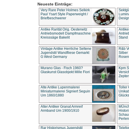
Neueste Einträge:
Very Rare Peter Holmes Selkirk
Sektgl
Paul Ysart Style Paperweight /
Lumina
Briefbeschwerer
Design
Antike Rarität Orig. Oesterwitz
Antike
Antriebsmodell Dampfmaschine
Antri
Kreisssäge Bakelit
Stand 
Vintage Antike Herrliche Seltene
R&b Vo
Jugendstil Wandfliese Gemarkt
Silber
G West Germany
Rosenm
Murano Glas - Fisch 1960?
Kpm S
Glaskunst Glasobjekt Mille Fiori
Versic
Zepter
Alte Antike Lupenmalerei
Toller
Miniaturmalerei Signiert Seguin
Unika
Um 1860/1880
Glücks
Alter Antiker Granat Armreif
MÜnch
Armband Um 1900/1910
Histor
Schaum
Perlen
Rar Historismus Jugendstil
Telefo