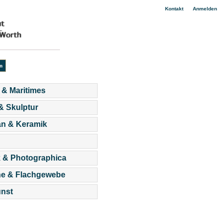
|
Kontakt
Anmelden
 & Maritimes
 & Skulptur
an & Keramik
 & Photographica
he & Flachgewebe
nst