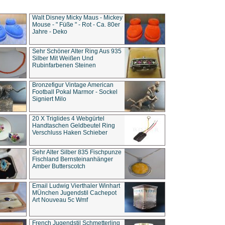
Walt Disney Micky Maus - Mickey
Mouse - " Füße " - Rot - Ca. 80er
Jahre - Deko
Sehr Schöner Alter Ring Aus 935
Silber Mit Weißen Und
Rubinfarbenen Steinen
Bronzefigur Vintage American
Football Pokal Marmor - Sockel
Signiert Milo
20 X Triglides 4 Webgürtel
Handtaschen Geldbeutel Ring
Verschluss Haken Schieber
Sehr Alter Silber 835 Fischpunze
Fischland Bernsteinanhänger
Amber Butterscotch
Email Ludwig Vierthaler Winhart
MÜnchen Jugendstil Cachepot
Art Nouveau 5c Wmf
French Jugendstil Schmetterling