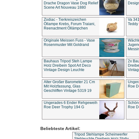
Drache Dragon Vase Dog Relief
Design
Scene Art Nouveau 1880
Zodiac - Tierkreiszeichen
Va 341
Öllampe Krebs, Forum Traiani,
Teddy 
Reenactment Öllämpchen
Originale Meissen Fuss - Vase
Wächt
Rosenmuster Mit Goldrand
Jugend
Messi
Bauhaus Tripod Steh Lampe
2x Ba
Holz Dreibein Spot Art Deco
Dreibe
Vintage Design Leuchte
Vintag
Alter Großer Barometer 21 Cm
Unger
Mit Holzfassung, Glas
Roe D
Geschliffen Vintage 5319 19
Ungerades 6 Ender Rehgeweih
Schön
Roe Deer Trophy 194 G
Roe D
Beliebteste Artikel:
Tripod Stehlampe Scheinwerfer
Stehleuchte Dreibein Holz Stativ