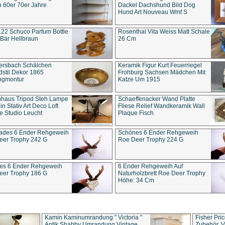
 60er 70er Jahre
Dackel Dachshund Bild Dog
Hund Art Nouveau Wmf S
22 Schuco Parfum Bottle
Rosenthal Vita Weiss Matt Schale
Bär Hellbraun
26 Cm
ersbach Schälchen
Keramik Figur Kurt Feuerriegel
stil Dekor 1865
Frohburg Sachsen Mädchen Mit
ngmontur
Katze Um 1915
uhaus Tripod Steh Lampe
Schaeffenacker Wand Platte
in Stativ Art Deco Loft
Fliese Relief Wandkeramik Wall
e Studio Leucht
Plaque Fisch
ades 6 Ender Rehgeweih
Schönes 6 Ender Rehgeweih
eer Trophy 242 G
Roe Deer Trophy 224 G
es 6 Ender Rehgeweih
6 Ender Rehgeweih Auf
eer Trophy 186 G
Naturholzbrett Roe Deer Trophy
Höhe: 34 Cm
Kamin Kaminumrandung " Victoria "
Fisher Pri
Antik Shabby Umrandung Vintage
Zubehör, V