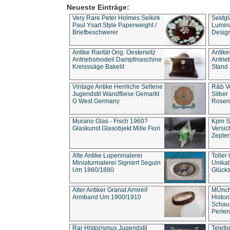
Neueste Einträge:
Very Rare Peter Holmes Selkirk
Sektgl
Paul Ysart Style Paperweight /
Lumina
Briefbeschwerer
Design
Antike Rarität Orig. Oesterwitz
Antike
Antriebsmodell Dampfmaschine
Antri
Kreisssäge Bakelit
Stand 
Vintage Antike Herrliche Seltene
R&b Vo
Jugendstil Wandfliese Gemarkt
Silber
G West Germany
Rosenm
Murano Glas - Fisch 1960?
Kpm S
Glaskunst Glasobjekt Mille Fiori
Versic
Zepter
Alte Antike Lupenmalerei
Toller
Miniaturmalerei Signiert Seguin
Unika
Um 1860/1880
Glücks
Alter Antiker Granat Armreif
MÜnch
Armband Um 1900/1910
Histor
Schaum
Perlen
Rar Historismus Jugendstil
Telefo