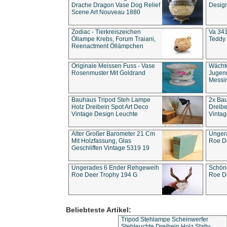
Drache Dragon Vase Dog Relief
Design
Scene Art Nouveau 1880
Zodiac - Tierkreiszeichen
Va 341
Öllampe Krebs, Forum Traiani,
Teddy 
Reenactment Öllämpchen
Originale Meissen Fuss - Vase
Wächt
Rosenmuster Mit Goldrand
Jugend
Messi
Bauhaus Tripod Steh Lampe
2x Ba
Holz Dreibein Spot Art Deco
Dreibe
Vintage Design Leuchte
Vintag
Alter Großer Barometer 21 Cm
Unger
Mit Holzfassung, Glas
Roe D
Geschliffen Vintage 5319 19
Ungerades 6 Ender Rehgeweih
Schön
Roe Deer Trophy 194 G
Roe D
Beliebteste Artikel:
Tripod Stehlampe Scheinwerfer
Stehleuchte Dreibein Holz Stativ