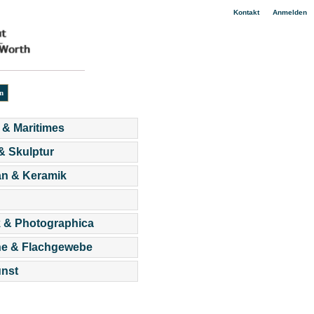
|
Kontakt
Anmelden
 & Maritimes
 & Skulptur
an & Keramik
 & Photographica
he & Flachgewebe
nst