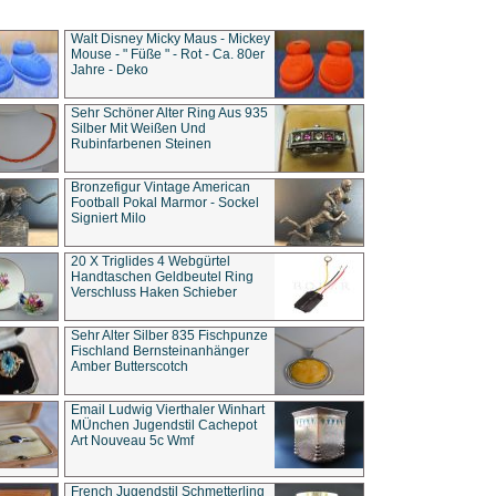
Walt Disney Micky Maus - Mickey
Mouse - " Füße " - Rot - Ca. 80er
Jahre - Deko
Sehr Schöner Alter Ring Aus 935
Silber Mit Weißen Und
Rubinfarbenen Steinen
Bronzefigur Vintage American
Football Pokal Marmor - Sockel
Signiert Milo
20 X Triglides 4 Webgürtel
Handtaschen Geldbeutel Ring
Verschluss Haken Schieber
Sehr Alter Silber 835 Fischpunze
Fischland Bernsteinanhänger
Amber Butterscotch
Email Ludwig Vierthaler Winhart
MÜnchen Jugendstil Cachepot
Art Nouveau 5c Wmf
French Jugendstil Schmetterling