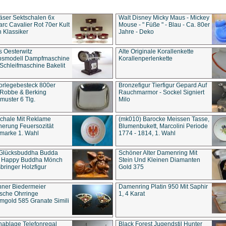
äser Sektschalen 6x
Walt Disney Micky Maus - Mickey
rc Cavalier Rot 70er Kult
Mouse - " Füße " - Blau - Ca. 80er
 Klassiker
Jahre - Deko
s Oesterwitz
Alte Originale Korallenkette
ebsmodell Dampfmaschine
Korallenperlenkette
Schleifmaschine Bakelit
rlegebesteck 800er
Bronzefigur Tierfigur Gepard Auf
 Robbe & Berking
Rauchmarmor - Sockel Signiert
uster 6 Tlg.
Milo
chale Mit Reklame
(mk010) Barocke Meissen Tasse,
herung Feuersozität
Blumenbukett, Marcolini Periode
marke 1. Wahl
1774 - 1814, 1. Wahl
 Glücksbuddha Budda
Schöner Alter Damenring Mit
t Happy Buddha Mönch
Stein Und Kleinen Diamanten
bringer Holzfigur
Gold 375
ner Biedermeier
Damenring Platin 950 Mit Saphir
ische Ohrringe
1, 4 Karat
gold 585 Granate Simili
nablage Telefonregal
Black Forest Jugendstil Hunter