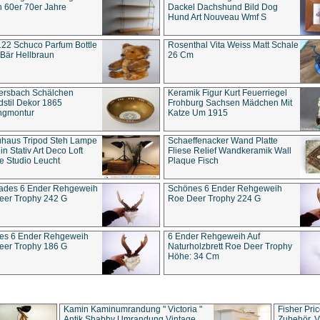
 60er 70er Jahre
Dackel Dachshund Bild Dog
Hund Art Nouveau Wmf S
22 Schuco Parfum Bottle
Rosenthal Vita Weiss Matt Schale
Bär Hellbraun
26 Cm
ersbach Schälchen
Keramik Figur Kurt Feuerriegel
stil Dekor 1865
Frohburg Sachsen Mädchen Mit
ngmontur
Katze Um 1915
uhaus Tripod Steh Lampe
Schaeffenacker Wand Platte
in Stativ Art Deco Loft
Fliese Relief Wandkeramik Wall
e Studio Leucht
Plaque Fisch
ades 6 Ender Rehgeweih
Schönes 6 Ender Rehgeweih
eer Trophy 242 G
Roe Deer Trophy 224 G
es 6 Ender Rehgeweih
6 Ender Rehgeweih Auf
eer Trophy 186 G
Naturholzbrett Roe Deer Trophy
Höhe: 34 Cm
Kamin Kaminumrandung " Victoria "
Fisher Pri
Antik Shabby Umrandung Vintage
Zubehör, V