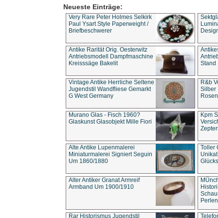
Neueste Einträge:
Very Rare Peter Holmes Selkirk
Sektgl
Paul Ysart Style Paperweight /
Lumina
Briefbeschwerer
Design
Antike Rarität Orig. Oesterwitz
Antike
Antriebsmodell Dampfmaschine
Antri
Kreisssäge Bakelit
Stand 
Vintage Antike Herrliche Seltene
R&b Vo
Jugendstil Wandfliese Gemarkt
Silber
G West Germany
Rosenm
Murano Glas - Fisch 1960?
Kpm S
Glaskunst Glasobjekt Mille Fiori
Versic
Zepter
Alte Antike Lupenmalerei
Toller
Miniaturmalerei Signiert Seguin
Unika
Um 1860/1880
Glücks
Alter Antiker Granat Armreif
MÜnch
Armband Um 1900/1910
Histor
Schaum
Perlen
Rar Historismus Jugendstil
Telefo