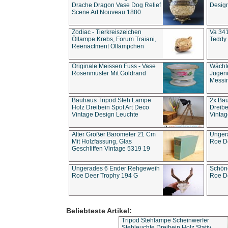
Drache Dragon Vase Dog Relief
Design
Scene Art Nouveau 1880
Zodiac - Tierkreiszeichen
Va 341
Öllampe Krebs, Forum Traiani,
Teddy 
Reenactment Öllämpchen
Originale Meissen Fuss - Vase
Wächt
Rosenmuster Mit Goldrand
Jugend
Messi
Bauhaus Tripod Steh Lampe
2x Ba
Holz Dreibein Spot Art Deco
Dreibe
Vintage Design Leuchte
Vintag
Alter Großer Barometer 21 Cm
Unger
Mit Holzfassung, Glas
Roe D
Geschliffen Vintage 5319 19
Ungerades 6 Ender Rehgeweih
Schön
Roe Deer Trophy 194 G
Roe D
Beliebteste Artikel:
Tripod Stehlampe Scheinwerfer
Stehleuchte Dreibein Holz Stativ