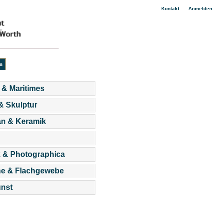
|
Kontakt
Anmelden
 & Maritimes
 & Skulptur
an & Keramik
 & Photographica
he & Flachgewebe
nst