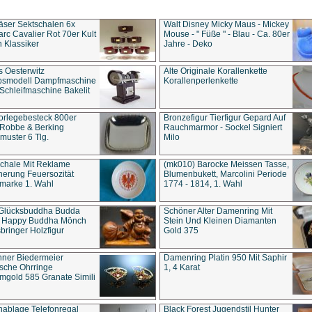
äser Sektschalen 6x
Walt Disney Micky Maus - Mickey
rc Cavalier Rot 70er Kult
Mouse - " Füße " - Blau - Ca. 80er
 Klassiker
Jahre - Deko
s Oesterwitz
Alte Originale Korallenkette
ebsmodell Dampfmaschine
Korallenperlenkette
Schleifmaschine Bakelit
rlegebesteck 800er
Bronzefigur Tierfigur Gepard Auf
 Robbe & Berking
Rauchmarmor - Sockel Signiert
uster 6 Tlg.
Milo
chale Mit Reklame
(mk010) Barocke Meissen Tasse,
herung Feuersozität
Blumenbukett, Marcolini Periode
marke 1. Wahl
1774 - 1814, 1. Wahl
 Glücksbuddha Budda
Schöner Alter Damenring Mit
t Happy Buddha Mönch
Stein Und Kleinen Diamanten
bringer Holzfigur
Gold 375
ner Biedermeier
Damenring Platin 950 Mit Saphir
ische Ohrringe
1, 4 Karat
gold 585 Granate Simili
nablage Telefonregal
Black Forest Jugendstil Hunter