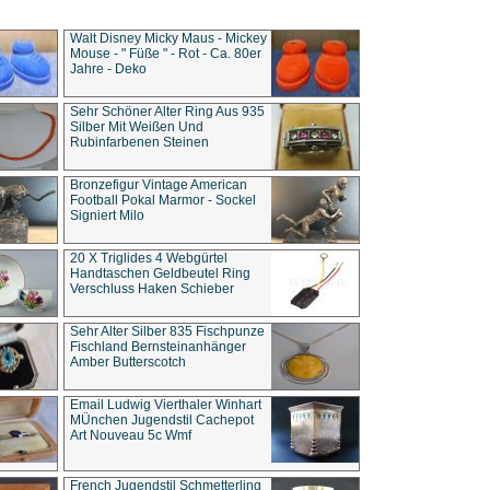
Walt Disney Micky Maus - Mickey
Mouse - " Füße " - Rot - Ca. 80er
Jahre - Deko
Sehr Schöner Alter Ring Aus 935
Silber Mit Weißen Und
Rubinfarbenen Steinen
Bronzefigur Vintage American
Football Pokal Marmor - Sockel
Signiert Milo
20 X Triglides 4 Webgürtel
Handtaschen Geldbeutel Ring
Verschluss Haken Schieber
Sehr Alter Silber 835 Fischpunze
Fischland Bernsteinanhänger
Amber Butterscotch
Email Ludwig Vierthaler Winhart
MÜnchen Jugendstil Cachepot
Art Nouveau 5c Wmf
French Jugendstil Schmetterling