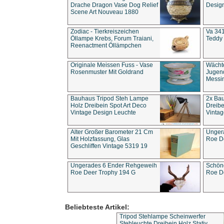
Drache Dragon Vase Dog Relief
Design
Scene Art Nouveau 1880
Zodiac - Tierkreiszeichen
Va 341
Öllampe Krebs, Forum Traiani,
Teddy 
Reenactment Öllämpchen
Originale Meissen Fuss - Vase
Wächt
Rosenmuster Mit Goldrand
Jugend
Messi
Bauhaus Tripod Steh Lampe
2x Ba
Holz Dreibein Spot Art Deco
Dreibe
Vintage Design Leuchte
Vintag
Alter Großer Barometer 21 Cm
Unger
Mit Holzfassung, Glas
Roe D
Geschliffen Vintage 5319 19
Ungerades 6 Ender Rehgeweih
Schön
Roe Deer Trophy 194 G
Roe D
Beliebteste Artikel:
Tripod Stehlampe Scheinwerfer
Stehleuchte Dreibein Holz Stativ