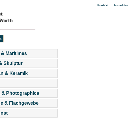
|
Kontakt
Anmelden
 & Maritimes
 & Skulptur
an & Keramik
 & Photographica
he & Flachgewebe
nst