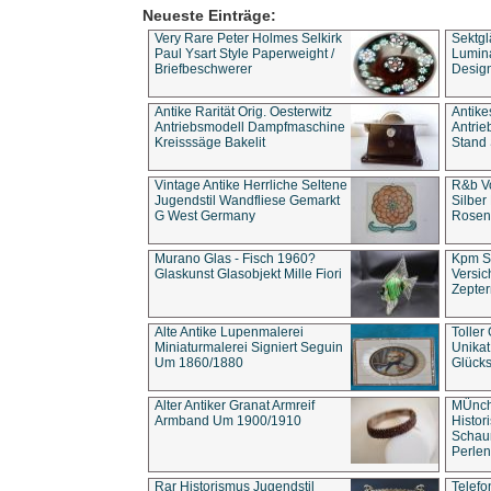
Neueste Einträge:
Very Rare Peter Holmes Selkirk
Sektgl
Paul Ysart Style Paperweight /
Lumina
Briefbeschwerer
Design
Antike Rarität Orig. Oesterwitz
Antike
Antriebsmodell Dampfmaschine
Antri
Kreisssäge Bakelit
Stand 
Vintage Antike Herrliche Seltene
R&b Vo
Jugendstil Wandfliese Gemarkt
Silber
G West Germany
Rosenm
Murano Glas - Fisch 1960?
Kpm S
Glaskunst Glasobjekt Mille Fiori
Versic
Zepter
Alte Antike Lupenmalerei
Toller
Miniaturmalerei Signiert Seguin
Unika
Um 1860/1880
Glücks
Alter Antiker Granat Armreif
MÜnch
Armband Um 1900/1910
Histor
Schaum
Perlen
Rar Historismus Jugendstil
Telefo