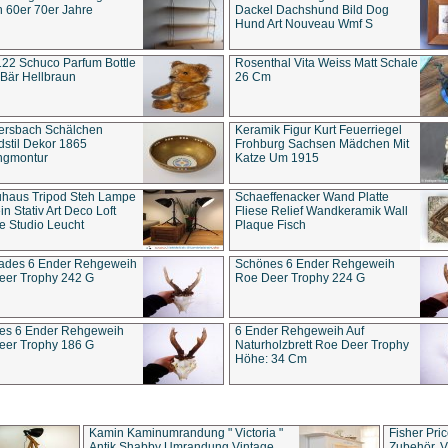
 60er 70er Jahre
Dackel Dachshund Bild Dog
Hund Art Nouveau Wmf S
22 Schuco Parfum Bottle
Rosenthal Vita Weiss Matt Schale
Bär Hellbraun
26 Cm
ersbach Schälchen
Keramik Figur Kurt Feuerriegel
stil Dekor 1865
Frohburg Sachsen Mädchen Mit
ngmontur
Katze Um 1915
uhaus Tripod Steh Lampe
Schaeffenacker Wand Platte
in Stativ Art Deco Loft
Fliese Relief Wandkeramik Wall
e Studio Leucht
Plaque Fisch
ades 6 Ender Rehgeweih
Schönes 6 Ender Rehgeweih
eer Trophy 242 G
Roe Deer Trophy 224 G
es 6 Ender Rehgeweih
6 Ender Rehgeweih Auf
eer Trophy 186 G
Naturholzbrett Roe Deer Trophy
Höhe: 34 Cm
Kamin Kaminumrandung " Victoria "
Fisher Pri
Antik Shabby Umrandung Vintage
Zubehör, V