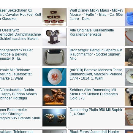
äser Sektschalen 6x
Walt Disney Micky Maus - Mickey
rc Cavalier Rot 70er Kult
Mouse - " Füße " - Blau - Ca. 80er
 Klassiker
Jahre - Deko
s Oesterwitz
Alte Originale Korallenkette
ebsmodell Dampfmaschine
Korallenperlenkette
Schleifmaschine Bakelit
rlegebesteck 800er
Bronzefigur Tierfigur Gepard Auf
 Robbe & Berking
Rauchmarmor - Sockel Signiert
uster 6 Tlg.
Milo
chale Mit Reklame
(mk010) Barocke Meissen Tasse,
herung Feuersozität
Blumenbukett, Marcolini Periode
marke 1. Wahl
1774 - 1814, 1. Wahl
 Glücksbuddha Budda
Schöner Alter Damenring Mit
t Happy Buddha Mönch
Stein Und Kleinen Diamanten
bringer Holzfigur
Gold 375
ner Biedermeier
Damenring Platin 950 Mit Saphir
ische Ohrringe
1, 4 Karat
gold 585 Granate Simili
nablage Telefonregal
Black Forest Jugendstil Hunter