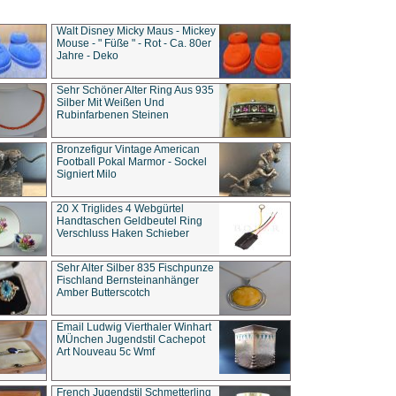
Walt Disney Micky Maus - Mickey
Mouse - " Füße " - Rot - Ca. 80er
Jahre - Deko
Sehr Schöner Alter Ring Aus 935
Silber Mit Weißen Und
Rubinfarbenen Steinen
Bronzefigur Vintage American
Football Pokal Marmor - Sockel
Signiert Milo
20 X Triglides 4 Webgürtel
Handtaschen Geldbeutel Ring
Verschluss Haken Schieber
Sehr Alter Silber 835 Fischpunze
Fischland Bernsteinanhänger
Amber Butterscotch
Email Ludwig Vierthaler Winhart
MÜnchen Jugendstil Cachepot
Art Nouveau 5c Wmf
French Jugendstil Schmetterling