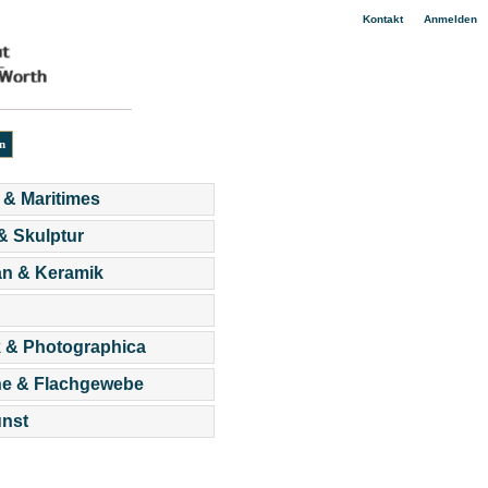
|
Kontakt
Anmelden
 & Maritimes
 & Skulptur
an & Keramik
 & Photographica
he & Flachgewebe
nst