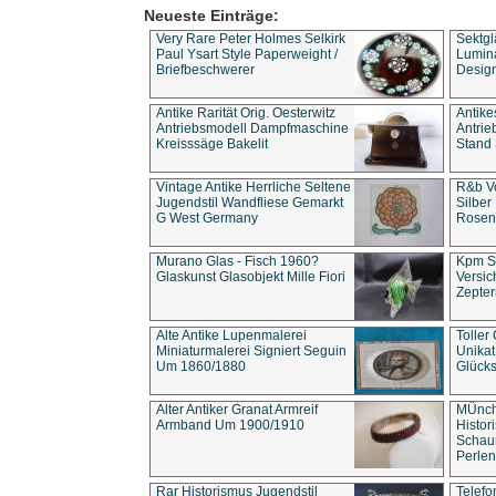
Neueste Einträge:
Very Rare Peter Holmes Selkirk
Sektgl
Paul Ysart Style Paperweight /
Lumina
Briefbeschwerer
Design
Antike Rarität Orig. Oesterwitz
Antike
Antriebsmodell Dampfmaschine
Antri
Kreisssäge Bakelit
Stand 
Vintage Antike Herrliche Seltene
R&b Vo
Jugendstil Wandfliese Gemarkt
Silber
G West Germany
Rosenm
Murano Glas - Fisch 1960?
Kpm S
Glaskunst Glasobjekt Mille Fiori
Versic
Zepter
Alte Antike Lupenmalerei
Toller
Miniaturmalerei Signiert Seguin
Unika
Um 1860/1880
Glücks
Alter Antiker Granat Armreif
MÜnch
Armband Um 1900/1910
Histor
Schaum
Perlen
Rar Historismus Jugendstil
Telefo