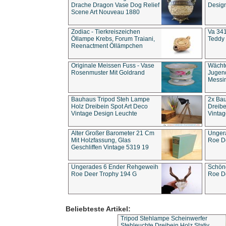
Drache Dragon Vase Dog Relief
Design
Scene Art Nouveau 1880
Zodiac - Tierkreiszeichen
Va 341
Öllampe Krebs, Forum Traiani,
Teddy 
Reenactment Öllämpchen
Originale Meissen Fuss - Vase
Wächt
Rosenmuster Mit Goldrand
Jugend
Messi
Bauhaus Tripod Steh Lampe
2x Ba
Holz Dreibein Spot Art Deco
Dreibe
Vintage Design Leuchte
Vintag
Alter Großer Barometer 21 Cm
Unger
Mit Holzfassung, Glas
Roe D
Geschliffen Vintage 5319 19
Ungerades 6 Ender Rehgeweih
Schön
Roe Deer Trophy 194 G
Roe D
Beliebteste Artikel:
Tripod Stehlampe Scheinwerfer
Stehleuchte Dreibein Holz Stativ