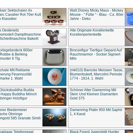
äser Sektschalen 6x
Walt Disney Micky Maus - Mickey
rc Cavalier Rot 70er Kult
Mouse - " Füße " - Blau - Ca. 80er
 Klassiker
Jahre - Deko
s Oesterwitz
Alte Originale Korallenkette
ebsmodell Dampfmaschine
Korallenperlenkette
Schleifmaschine Bakelit
rlegebesteck 800er
Bronzefigur Tierfigur Gepard Auf
 Robbe & Berking
Rauchmarmor - Sockel Signiert
uster 6 Tlg.
Milo
chale Mit Reklame
(mk010) Barocke Meissen Tasse,
herung Feuersozität
Blumenbukett, Marcolini Periode
marke 1. Wahl
1774 - 1814, 1. Wahl
 Glücksbuddha Budda
Schöner Alter Damenring Mit
t Happy Buddha Mönch
Stein Und Kleinen Diamanten
bringer Holzfigur
Gold 375
ner Biedermeier
Damenring Platin 950 Mit Saphir
ische Ohrringe
1, 4 Karat
gold 585 Granate Simili
nablage Telefonregal
Black Forest Jugendstil Hunter