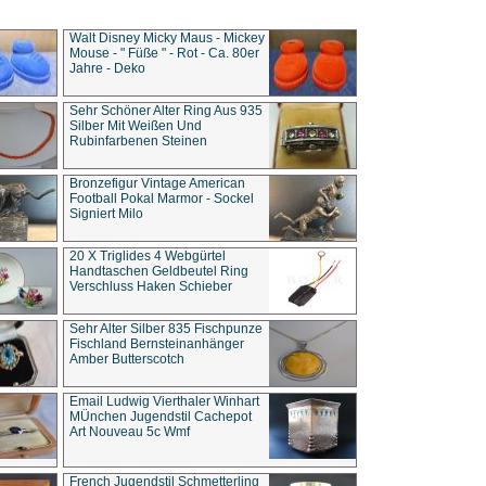
Walt Disney Micky Maus - Mickey
Mouse - " Füße " - Rot - Ca. 80er
Jahre - Deko
Sehr Schöner Alter Ring Aus 935
Silber Mit Weißen Und
Rubinfarbenen Steinen
Bronzefigur Vintage American
Football Pokal Marmor - Sockel
Signiert Milo
20 X Triglides 4 Webgürtel
Handtaschen Geldbeutel Ring
Verschluss Haken Schieber
Sehr Alter Silber 835 Fischpunze
Fischland Bernsteinanhänger
Amber Butterscotch
Email Ludwig Vierthaler Winhart
MÜnchen Jugendstil Cachepot
Art Nouveau 5c Wmf
French Jugendstil Schmetterling