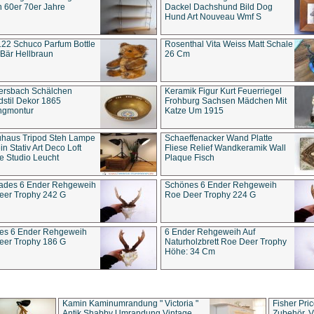
 60er 70er Jahre
Dackel Dachshund Bild Dog
Hund Art Nouveau Wmf S
22 Schuco Parfum Bottle
Rosenthal Vita Weiss Matt Schale
Bär Hellbraun
26 Cm
ersbach Schälchen
Keramik Figur Kurt Feuerriegel
stil Dekor 1865
Frohburg Sachsen Mädchen Mit
ngmontur
Katze Um 1915
uhaus Tripod Steh Lampe
Schaeffenacker Wand Platte
in Stativ Art Deco Loft
Fliese Relief Wandkeramik Wall
e Studio Leucht
Plaque Fisch
ades 6 Ender Rehgeweih
Schönes 6 Ender Rehgeweih
eer Trophy 242 G
Roe Deer Trophy 224 G
es 6 Ender Rehgeweih
6 Ender Rehgeweih Auf
eer Trophy 186 G
Naturholzbrett Roe Deer Trophy
Höhe: 34 Cm
Kamin Kaminumrandung " Victoria "
Fisher Pri
Antik Shabby Umrandung Vintage
Zubehör, V