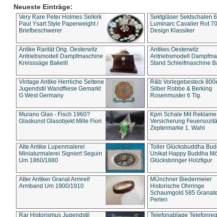
Neueste Einträge:
Very Rare Peter Holmes Selkirk
Sektgläser Sektschalen 
Paul Ysart Style Paperweight /
Luminarc Cavalier Rot 70
Briefbeschwerer
Design Klassiker
Antike Rarität Orig. Oesterwitz
Antikes Oesterwitz
Antriebsmodell Dampfmaschine
Antriebsmodell Dampfma
Kreisssäge Bakelit
Stand Schleifmaschine Ba
Vintage Antike Herrliche Seltene
R&b Vorlegebesteck 800
Jugendstil Wandfliese Gemarkt
Silber Robbe & Berking
G West Germany
Rosenmuster 6 Tlg.
Murano Glas - Fisch 1960?
Kpm Schale Mit Reklame
Glaskunst Glasobjekt Mille Fiori
Versicherung Feuersozitä
Zeptermarke 1. Wahl
Alte Antike Lupenmalerei
Toller Glücksbuddha Bu
Miniaturmalerei Signiert Seguin
Unikat Happy Buddha M
Um 1860/1880
Glücksbringer Holzfigur
Alter Antiker Granat Armreif
MÜnchner Biedermeier
Armband Um 1900/1910
Historische Ohrringe
Schaumgold 585 Granate 
Perlen
Rar Historismus Jugendstil
Telefonablage Telefonreg