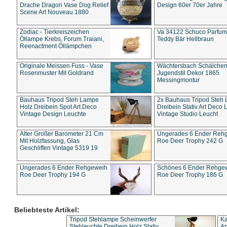
Drache Dragon Vase Dog Relief
Design 60er 70er Jahre
Scene Art Nouveau 1880
Zodiac - Tierkreiszeichen
Va 34122 Schuco Parfum 
Öllampe Krebs, Forum Traiani,
Teddy Bär Hellbraun
Reenactment Öllämpchen
Originale Meissen Fuss - Vase
Wächtersbach Schälche
Rosenmuster Mit Goldrand
Jugendstil Dekor 1865
Messingmontur
Bauhaus Tripod Steh Lampe
2x Bauhaus Tripod Steh
Holz Dreibein Spot Art Deco
Dreibein Stativ Art Deco L
Vintage Design Leuchte
Vintage Studio Leucht
Alter Großer Barometer 21 Cm
Ungerades 6 Ender Reh
Mit Holzfassung, Glas
Roe Deer Trophy 242 G
Geschliffen Vintage 5319 19
Ungerades 6 Ender Rehgeweih
Schönes 6 Ender Rehge
Roe Deer Trophy 194 G
Roe Deer Trophy 186 G
Beliebteste Artikel:
Tripod Stehlampe Scheinwerfer
Ka
Stehleuchte Dreibein Holz Stativ
An