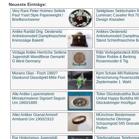
Neueste Einträge:
Very Rare Peter Holmes Selkirk
Sektgläser Sektschalen 
Paul Ysart Style Paperweight /
Luminarc Cavalier Rot 70
Briefbeschwerer
Design Klassiker
Antike Rarität Orig. Oesterwitz
Antikes Oesterwitz
Antriebsmodell Dampfmaschine
Antriebsmodell Dampfma
Kreisssäge Bakelit
Stand Schleifmaschine Ba
Vintage Antike Herrliche Seltene
R&b Vorlegebesteck 800
Jugendstil Wandfliese Gemarkt
Silber Robbe & Berking
G West Germany
Rosenmuster 6 Tlg.
Murano Glas - Fisch 1960?
Kpm Schale Mit Reklame
Glaskunst Glasobjekt Mille Fiori
Versicherung Feuersozitä
Zeptermarke 1. Wahl
Alte Antike Lupenmalerei
Toller Glücksbuddha Bu
Miniaturmalerei Signiert Seguin
Unikat Happy Buddha M
Um 1860/1880
Glücksbringer Holzfigur
Alter Antiker Granat Armreif
MÜnchner Biedermeier
Armband Um 1900/1910
Historische Ohrringe
Schaumgold 585 Granate 
Perlen
Rar Historismus Jugendstil
Telefonablage Telefonreg