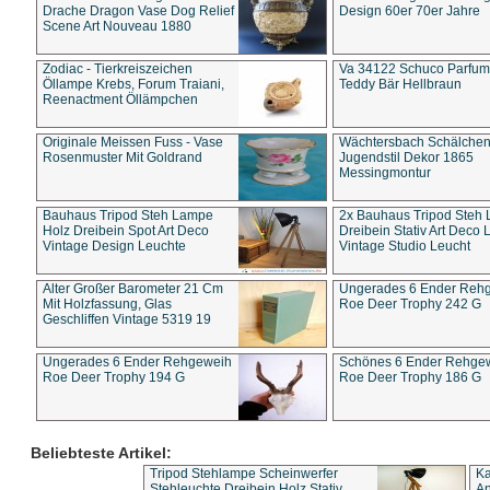
Drache Dragon Vase Dog Relief
Design 60er 70er Jahre
Scene Art Nouveau 1880
Zodiac - Tierkreiszeichen
Va 34122 Schuco Parfum 
Öllampe Krebs, Forum Traiani,
Teddy Bär Hellbraun
Reenactment Öllämpchen
Originale Meissen Fuss - Vase
Wächtersbach Schälche
Rosenmuster Mit Goldrand
Jugendstil Dekor 1865
Messingmontur
Bauhaus Tripod Steh Lampe
2x Bauhaus Tripod Steh
Holz Dreibein Spot Art Deco
Dreibein Stativ Art Deco L
Vintage Design Leuchte
Vintage Studio Leucht
Alter Großer Barometer 21 Cm
Ungerades 6 Ender Reh
Mit Holzfassung, Glas
Roe Deer Trophy 242 G
Geschliffen Vintage 5319 19
Ungerades 6 Ender Rehgeweih
Schönes 6 Ender Rehge
Roe Deer Trophy 194 G
Roe Deer Trophy 186 G
Beliebteste Artikel:
Tripod Stehlampe Scheinwerfer
Ka
Stehleuchte Dreibein Holz Stativ
An