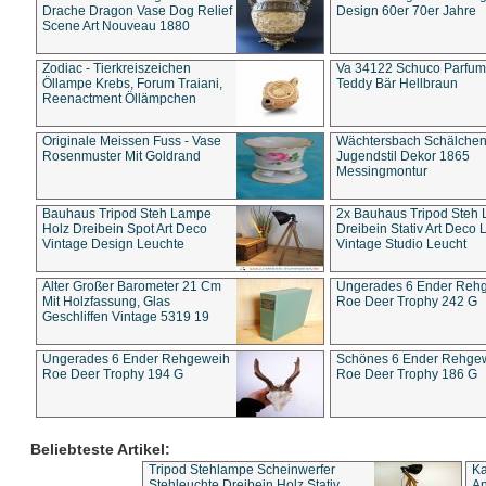
Drache Dragon Vase Dog Relief
Design 60er 70er Jahre
Scene Art Nouveau 1880
Zodiac - Tierkreiszeichen
Va 34122 Schuco Parfum 
Öllampe Krebs, Forum Traiani,
Teddy Bär Hellbraun
Reenactment Öllämpchen
Originale Meissen Fuss - Vase
Wächtersbach Schälche
Rosenmuster Mit Goldrand
Jugendstil Dekor 1865
Messingmontur
Bauhaus Tripod Steh Lampe
2x Bauhaus Tripod Steh
Holz Dreibein Spot Art Deco
Dreibein Stativ Art Deco L
Vintage Design Leuchte
Vintage Studio Leucht
Alter Großer Barometer 21 Cm
Ungerades 6 Ender Reh
Mit Holzfassung, Glas
Roe Deer Trophy 242 G
Geschliffen Vintage 5319 19
Ungerades 6 Ender Rehgeweih
Schönes 6 Ender Rehge
Roe Deer Trophy 194 G
Roe Deer Trophy 186 G
Beliebteste Artikel:
Tripod Stehlampe Scheinwerfer
Ka
Stehleuchte Dreibein Holz Stativ
An