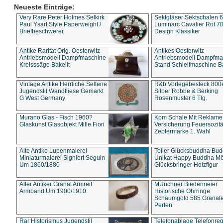
Neueste Einträge:
Very Rare Peter Holmes Selkirk
Sektgläser Sektschalen 
Paul Ysart Style Paperweight /
Luminarc Cavalier Rot 70
Briefbeschwerer
Design Klassiker
Antike Rarität Orig. Oesterwitz
Antikes Oesterwitz
Antriebsmodell Dampfmaschine
Antriebsmodell Dampfma
Kreisssäge Bakelit
Stand Schleifmaschine Ba
Vintage Antike Herrliche Seltene
R&b Vorlegebesteck 800
Jugendstil Wandfliese Gemarkt
Silber Robbe & Berking
G West Germany
Rosenmuster 6 Tlg.
Murano Glas - Fisch 1960?
Kpm Schale Mit Reklame
Glaskunst Glasobjekt Mille Fiori
Versicherung Feuersozitä
Zeptermarke 1. Wahl
Alte Antike Lupenmalerei
Toller Glücksbuddha Bu
Miniaturmalerei Signiert Seguin
Unikat Happy Buddha M
Um 1860/1880
Glücksbringer Holzfigur
Alter Antiker Granat Armreif
MÜnchner Biedermeier
Armband Um 1900/1910
Historische Ohrringe
Schaumgold 585 Granate 
Perlen
Rar Historismus Jugendstil
Telefonablage Telefonreg