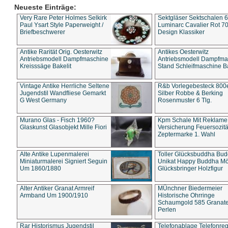
Neueste Einträge:
Very Rare Peter Holmes Selkirk
Sektgläser Sektschalen 
Paul Ysart Style Paperweight /
Luminarc Cavalier Rot 70
Briefbeschwerer
Design Klassiker
Antike Rarität Orig. Oesterwitz
Antikes Oesterwitz
Antriebsmodell Dampfmaschine
Antriebsmodell Dampfma
Kreisssäge Bakelit
Stand Schleifmaschine Ba
Vintage Antike Herrliche Seltene
R&b Vorlegebesteck 800
Jugendstil Wandfliese Gemarkt
Silber Robbe & Berking
G West Germany
Rosenmuster 6 Tlg.
Murano Glas - Fisch 1960?
Kpm Schale Mit Reklame
Glaskunst Glasobjekt Mille Fiori
Versicherung Feuersozitä
Zeptermarke 1. Wahl
Alte Antike Lupenmalerei
Toller Glücksbuddha Bu
Miniaturmalerei Signiert Seguin
Unikat Happy Buddha M
Um 1860/1880
Glücksbringer Holzfigur
Alter Antiker Granat Armreif
MÜnchner Biedermeier
Armband Um 1900/1910
Historische Ohrringe
Schaumgold 585 Granate 
Perlen
Rar Historismus Jugendstil
Telefonablage Telefonreg