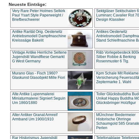
Neueste Einträge:
Very Rare Peter Holmes Selkirk
Sektgläser Sektschalen 
Paul Ysart Style Paperweight /
Luminarc Cavalier Rot 70
Briefbeschwerer
Design Klassiker
Antike Rarität Orig. Oesterwitz
Antikes Oesterwitz
Antriebsmodell Dampfmaschine
Antriebsmodell Dampfma
Kreisssäge Bakelit
Stand Schleifmaschine Ba
Vintage Antike Herrliche Seltene
R&b Vorlegebesteck 800
Jugendstil Wandfliese Gemarkt
Silber Robbe & Berking
G West Germany
Rosenmuster 6 Tlg.
Murano Glas - Fisch 1960?
Kpm Schale Mit Reklame
Glaskunst Glasobjekt Mille Fiori
Versicherung Feuersozitä
Zeptermarke 1. Wahl
Alte Antike Lupenmalerei
Toller Glücksbuddha Bu
Miniaturmalerei Signiert Seguin
Unikat Happy Buddha M
Um 1860/1880
Glücksbringer Holzfigur
Alter Antiker Granat Armreif
MÜnchner Biedermeier
Armband Um 1900/1910
Historische Ohrringe
Schaumgold 585 Granate 
Perlen
Rar Historismus Jugendstil
Telefonablage Telefonreg