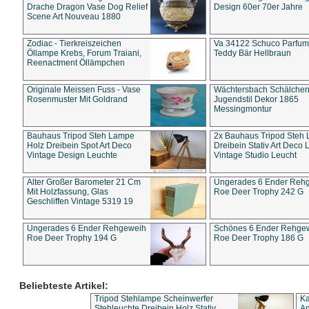
Drache Dragon Vase Dog Relief
Design 60er 70er Jahre
Scene Art Nouveau 1880
Zodiac - Tierkreiszeichen
Va 34122 Schuco Parfum 
Öllampe Krebs, Forum Traiani,
Teddy Bär Hellbraun
Reenactment Öllämpchen
Originale Meissen Fuss - Vase
Wächtersbach Schälche
Rosenmuster Mit Goldrand
Jugendstil Dekor 1865
Messingmontur
Bauhaus Tripod Steh Lampe
2x Bauhaus Tripod Steh
Holz Dreibein Spot Art Deco
Dreibein Stativ Art Deco L
Vintage Design Leuchte
Vintage Studio Leucht
Alter Großer Barometer 21 Cm
Ungerades 6 Ender Reh
Mit Holzfassung, Glas
Roe Deer Trophy 242 G
Geschliffen Vintage 5319 19
Ungerades 6 Ender Rehgeweih
Schönes 6 Ender Rehge
Roe Deer Trophy 194 G
Roe Deer Trophy 186 G
Beliebteste Artikel:
Tripod Stehlampe Scheinwerfer
Ka
Stehleuchte Dreibein Holz Stativ
An