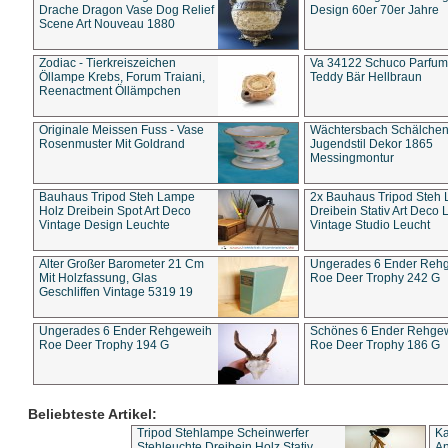
Drache Dragon Vase Dog Relief
Design 60er 70er Jahre
Scene Art Nouveau 1880
Zodiac - Tierkreiszeichen
Va 34122 Schuco Parfum 
Öllampe Krebs, Forum Traiani,
Teddy Bär Hellbraun
Reenactment Öllämpchen
Originale Meissen Fuss - Vase
Wächtersbach Schälche
Rosenmuster Mit Goldrand
Jugendstil Dekor 1865
Messingmontur
Bauhaus Tripod Steh Lampe
2x Bauhaus Tripod Steh
Holz Dreibein Spot Art Deco
Dreibein Stativ Art Deco L
Vintage Design Leuchte
Vintage Studio Leucht
Alter Großer Barometer 21 Cm
Ungerades 6 Ender Reh
Mit Holzfassung, Glas
Roe Deer Trophy 242 G
Geschliffen Vintage 5319 19
Ungerades 6 Ender Rehgeweih
Schönes 6 Ender Rehge
Roe Deer Trophy 194 G
Roe Deer Trophy 186 G
Beliebteste Artikel:
Tripod Stehlampe Scheinwerfer
Ka
Stehleuchte Dreibein Holz Stativ
An