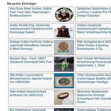
Neueste Einträge:
Very Rare Peter Holmes Selkirk
Sektgläser Sektschalen 
Paul Ysart Style Paperweight /
Luminarc Cavalier Rot 70
Briefbeschwerer
Design Klassiker
Antike Rarität Orig. Oesterwitz
Antikes Oesterwitz
Antriebsmodell Dampfmaschine
Antriebsmodell Dampfma
Kreisssäge Bakelit
Stand Schleifmaschine Ba
Vintage Antike Herrliche Seltene
R&b Vorlegebesteck 800
Jugendstil Wandfliese Gemarkt
Silber Robbe & Berking
G West Germany
Rosenmuster 6 Tlg.
Murano Glas - Fisch 1960?
Kpm Schale Mit Reklame
Glaskunst Glasobjekt Mille Fiori
Versicherung Feuersozitä
Zeptermarke 1. Wahl
Alte Antike Lupenmalerei
Toller Glücksbuddha Bu
Miniaturmalerei Signiert Seguin
Unikat Happy Buddha M
Um 1860/1880
Glücksbringer Holzfigur
Alter Antiker Granat Armreif
MÜnchner Biedermeier
Armband Um 1900/1910
Historische Ohrringe
Schaumgold 585 Granate 
Perlen
Rar Historismus Jugendstil
Telefonablage Telefonreg