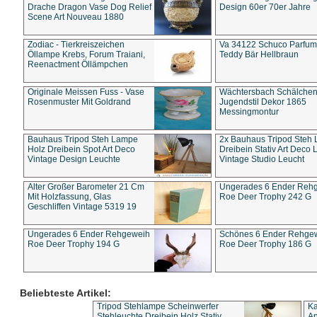
Drache Dragon Vase Dog Relief
Design 60er 70er Jahre
Scene Art Nouveau 1880
Zodiac - Tierkreiszeichen
Va 34122 Schuco Parfum 
Öllampe Krebs, Forum Traiani,
Teddy Bär Hellbraun
Reenactment Öllämpchen
Originale Meissen Fuss - Vase
Wächtersbach Schälche
Rosenmuster Mit Goldrand
Jugendstil Dekor 1865
Messingmontur
Bauhaus Tripod Steh Lampe
2x Bauhaus Tripod Steh
Holz Dreibein Spot Art Deco
Dreibein Stativ Art Deco L
Vintage Design Leuchte
Vintage Studio Leucht
Alter Großer Barometer 21 Cm
Ungerades 6 Ender Reh
Mit Holzfassung, Glas
Roe Deer Trophy 242 G
Geschliffen Vintage 5319 19
Ungerades 6 Ender Rehgeweih
Schönes 6 Ender Rehge
Roe Deer Trophy 194 G
Roe Deer Trophy 186 G
Beliebteste Artikel:
Tripod Stehlampe Scheinwerfer
Ka
Stehleuchte Dreibein Holz Stativ
An