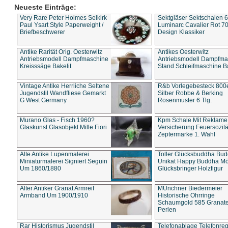
Neueste Einträge:
Very Rare Peter Holmes Selkirk
Sektgläser Sektschalen 
Paul Ysart Style Paperweight /
Luminarc Cavalier Rot 70
Briefbeschwerer
Design Klassiker
Antike Rarität Orig. Oesterwitz
Antikes Oesterwitz
Antriebsmodell Dampfmaschine
Antriebsmodell Dampfma
Kreisssäge Bakelit
Stand Schleifmaschine Ba
Vintage Antike Herrliche Seltene
R&b Vorlegebesteck 800
Jugendstil Wandfliese Gemarkt
Silber Robbe & Berking
G West Germany
Rosenmuster 6 Tlg.
Murano Glas - Fisch 1960?
Kpm Schale Mit Reklame
Glaskunst Glasobjekt Mille Fiori
Versicherung Feuersozitä
Zeptermarke 1. Wahl
Alte Antike Lupenmalerei
Toller Glücksbuddha Bu
Miniaturmalerei Signiert Seguin
Unikat Happy Buddha M
Um 1860/1880
Glücksbringer Holzfigur
Alter Antiker Granat Armreif
MÜnchner Biedermeier
Armband Um 1900/1910
Historische Ohrringe
Schaumgold 585 Granate 
Perlen
Rar Historismus Jugendstil
Telefonablage Telefonreg