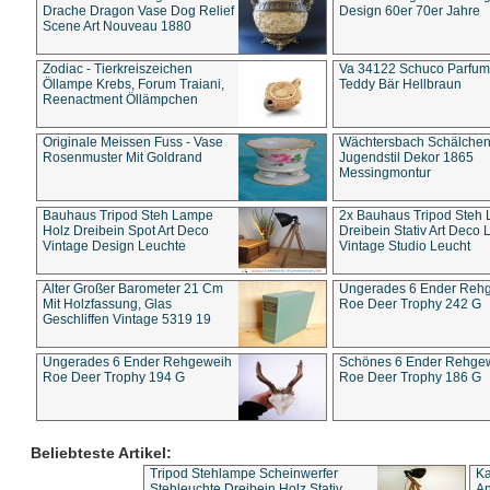
Drache Dragon Vase Dog Relief
Design 60er 70er Jahre
Scene Art Nouveau 1880
Zodiac - Tierkreiszeichen
Va 34122 Schuco Parfum 
Öllampe Krebs, Forum Traiani,
Teddy Bär Hellbraun
Reenactment Öllämpchen
Originale Meissen Fuss - Vase
Wächtersbach Schälche
Rosenmuster Mit Goldrand
Jugendstil Dekor 1865
Messingmontur
Bauhaus Tripod Steh Lampe
2x Bauhaus Tripod Steh
Holz Dreibein Spot Art Deco
Dreibein Stativ Art Deco L
Vintage Design Leuchte
Vintage Studio Leucht
Alter Großer Barometer 21 Cm
Ungerades 6 Ender Reh
Mit Holzfassung, Glas
Roe Deer Trophy 242 G
Geschliffen Vintage 5319 19
Ungerades 6 Ender Rehgeweih
Schönes 6 Ender Rehge
Roe Deer Trophy 194 G
Roe Deer Trophy 186 G
Beliebteste Artikel:
Tripod Stehlampe Scheinwerfer
Ka
Stehleuchte Dreibein Holz Stativ
An