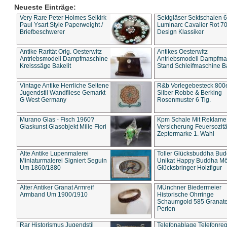
Neueste Einträge:
Very Rare Peter Holmes Selkirk
Sektgläser Sektschalen 
Paul Ysart Style Paperweight /
Luminarc Cavalier Rot 70
Briefbeschwerer
Design Klassiker
Antike Rarität Orig. Oesterwitz
Antikes Oesterwitz
Antriebsmodell Dampfmaschine
Antriebsmodell Dampfma
Kreisssäge Bakelit
Stand Schleifmaschine Ba
Vintage Antike Herrliche Seltene
R&b Vorlegebesteck 800
Jugendstil Wandfliese Gemarkt
Silber Robbe & Berking
G West Germany
Rosenmuster 6 Tlg.
Murano Glas - Fisch 1960?
Kpm Schale Mit Reklame
Glaskunst Glasobjekt Mille Fiori
Versicherung Feuersozitä
Zeptermarke 1. Wahl
Alte Antike Lupenmalerei
Toller Glücksbuddha Bu
Miniaturmalerei Signiert Seguin
Unikat Happy Buddha M
Um 1860/1880
Glücksbringer Holzfigur
Alter Antiker Granat Armreif
MÜnchner Biedermeier
Armband Um 1900/1910
Historische Ohrringe
Schaumgold 585 Granate 
Perlen
Rar Historismus Jugendstil
Telefonablage Telefonreg