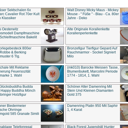
äser Sektschalen 6x
Walt Disney Micky Maus - Mickey
rc Cavalier Rot 70er Kult
Mouse - " Füße " - Blau - Ca. 80er
 Klassiker
Jahre - Deko
s Oesterwitz
Alte Originale Korallenkette
ebsmodell Dampfmaschine
Korallenperlenkette
Schleifmaschine Bakelit
rlegebesteck 800er
Bronzefigur Tierfigur Gepard Auf
 Robbe & Berking
Rauchmarmor - Sockel Signiert
uster 6 Tlg.
Milo
chale Mit Reklame
(mk010) Barocke Meissen Tasse,
herung Feuersozität
Blumenbukett, Marcolini Periode
marke 1. Wahl
1774 - 1814, 1. Wahl
 Glücksbuddha Budda
Schöner Alter Damenring Mit
t Happy Buddha Mönch
Stein Und Kleinen Diamanten
bringer Holzfigur
Gold 375
ner Biedermeier
Damenring Platin 950 Mit Saphir
ische Ohrringe
1, 4 Karat
gold 585 Granate Simili
nablage Telefonregal
Black Forest Jugendstil Hunter