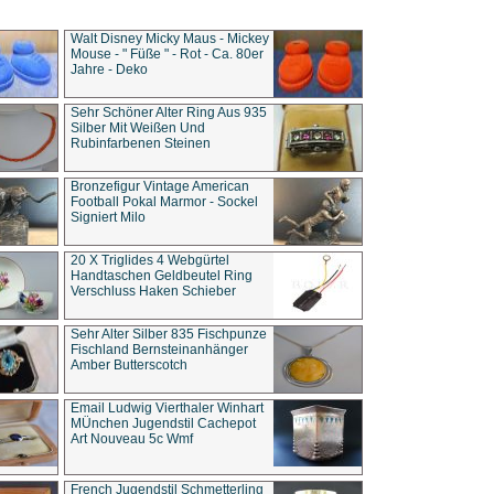
Walt Disney Micky Maus - Mickey
Mouse - " Füße " - Rot - Ca. 80er
Jahre - Deko
Sehr Schöner Alter Ring Aus 935
Silber Mit Weißen Und
Rubinfarbenen Steinen
Bronzefigur Vintage American
Football Pokal Marmor - Sockel
Signiert Milo
20 X Triglides 4 Webgürtel
Handtaschen Geldbeutel Ring
Verschluss Haken Schieber
Sehr Alter Silber 835 Fischpunze
Fischland Bernsteinanhänger
Amber Butterscotch
Email Ludwig Vierthaler Winhart
MÜnchen Jugendstil Cachepot
Art Nouveau 5c Wmf
French Jugendstil Schmetterling