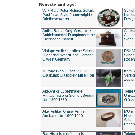
Neueste Einträge:
Very Rare Peter Holmes Selkirk
Sektgl
Paul Ysart Style Paperweight /
Lumina
Briefbeschwerer
Design
Antike Rarität Orig. Oesterwitz
Antike
Antriebsmodell Dampfmaschine
Antri
Kreisssäge Bakelit
Stand 
Vintage Antike Herrliche Seltene
R&b Vo
Jugendstil Wandfliese Gemarkt
Silber
G West Germany
Rosenm
Murano Glas - Fisch 1960?
Kpm S
Glaskunst Glasobjekt Mille Fiori
Versic
Zepter
Alte Antike Lupenmalerei
Toller
Miniaturmalerei Signiert Seguin
Unika
Um 1860/1880
Glücks
Alter Antiker Granat Armreif
MÜnch
Armband Um 1900/1910
Histor
Schaum
Perlen
Rar Historismus Jugendstil
Telefo