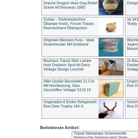
Drache Dragon Vase Dog Relief
Design
Scene Art Nouveau 1880
Zodiac - Tierkreiszeichen
Va 341
Öllampe Krebs, Forum Traiani,
Teddy 
Reenactment Öllämpchen
Originale Meissen Fuss - Vase
Wächt
Rosenmuster Mit Goldrand
Jugend
Messi
Bauhaus Tripod Steh Lampe
2x Ba
Holz Dreibein Spot Art Deco
Dreibe
Vintage Design Leuchte
Vintag
Alter Großer Barometer 21 Cm
Unger
Mit Holzfassung, Glas
Roe D
Geschliffen Vintage 5319 19
Ungerades 6 Ender Rehgeweih
Schön
Roe Deer Trophy 194 G
Roe D
Beliebteste Artikel:
Tripod Stehlampe Scheinwerfer
Stehleuchte Dreibein Holz Stativ