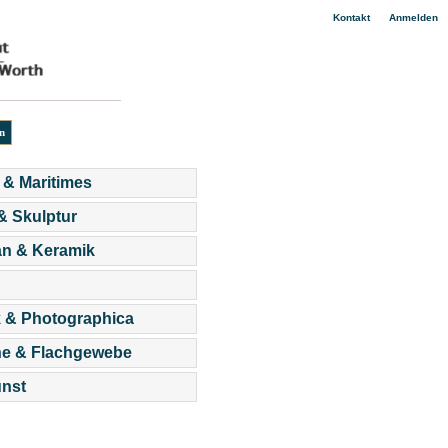
|
Kontakt
Anmelden
 & Maritimes
 & Skulptur
an & Keramik
 & Photographica
he & Flachgewebe
nst