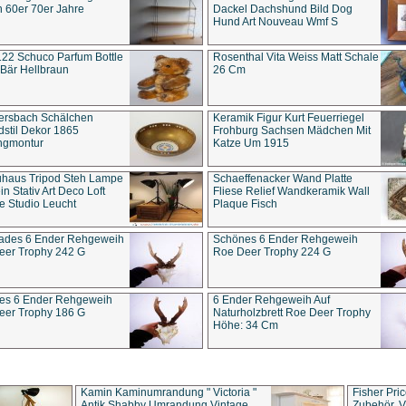
 60er 70er Jahre
Dackel Dachshund Bild Dog
Hund Art Nouveau Wmf S
22 Schuco Parfum Bottle
Rosenthal Vita Weiss Matt Schale
Bär Hellbraun
26 Cm
ersbach Schälchen
Keramik Figur Kurt Feuerriegel
stil Dekor 1865
Frohburg Sachsen Mädchen Mit
ngmontur
Katze Um 1915
uhaus Tripod Steh Lampe
Schaeffenacker Wand Platte
in Stativ Art Deco Loft
Fliese Relief Wandkeramik Wall
e Studio Leucht
Plaque Fisch
ades 6 Ender Rehgeweih
Schönes 6 Ender Rehgeweih
eer Trophy 242 G
Roe Deer Trophy 224 G
es 6 Ender Rehgeweih
6 Ender Rehgeweih Auf
eer Trophy 186 G
Naturholzbrett Roe Deer Trophy
Höhe: 34 Cm
Kamin Kaminumrandung " Victoria "
Fisher Pri
Antik Shabby Umrandung Vintage
Zubehör, V