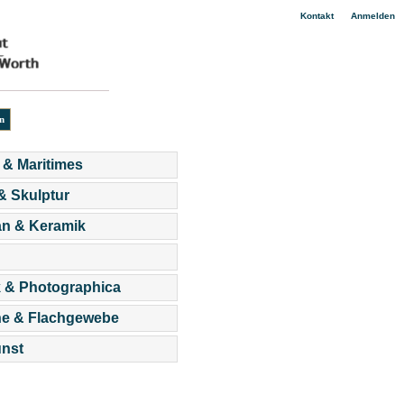
|
Kontakt
Anmelden
 & Maritimes
 & Skulptur
an & Keramik
 & Photographica
he & Flachgewebe
nst