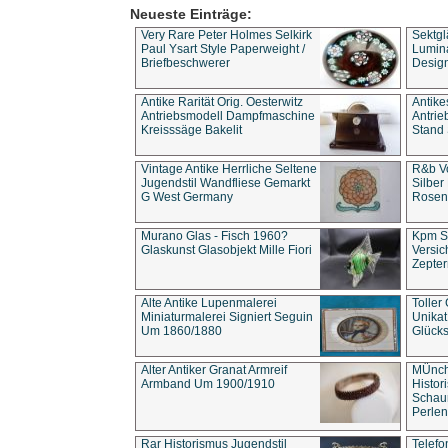
Neueste Einträge:
Very Rare Peter Holmes Selkirk
Sektgl
Paul Ysart Style Paperweight /
Lumina
Briefbeschwerer
Design
Antike Rarität Orig. Oesterwitz
Antike
Antriebsmodell Dampfmaschine
Antri
Kreisssäge Bakelit
Stand 
Vintage Antike Herrliche Seltene
R&b Vo
Jugendstil Wandfliese Gemarkt
Silber
G West Germany
Rosenm
Murano Glas - Fisch 1960?
Kpm S
Glaskunst Glasobjekt Mille Fiori
Versic
Zepter
Alte Antike Lupenmalerei
Toller
Miniaturmalerei Signiert Seguin
Unika
Um 1860/1880
Glücks
Alter Antiker Granat Armreif
MÜnch
Armband Um 1900/1910
Histor
Schaum
Perlen
Rar Historismus Jugendstil
Telefo