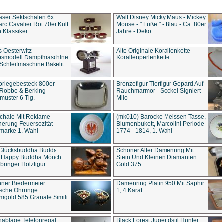
äser Sektschalen 6x
Walt Disney Micky Maus - Mickey
rc Cavalier Rot 70er Kult
Mouse - " Füße " - Blau - Ca. 80er
 Klassiker
Jahre - Deko
s Oesterwitz
Alte Originale Korallenkette
ebsmodell Dampfmaschine
Korallenperlenkette
Schleifmaschine Bakelit
rlegebesteck 800er
Bronzefigur Tierfigur Gepard Auf
 Robbe & Berking
Rauchmarmor - Sockel Signiert
uster 6 Tlg.
Milo
chale Mit Reklame
(mk010) Barocke Meissen Tasse,
herung Feuersozität
Blumenbukett, Marcolini Periode
marke 1. Wahl
1774 - 1814, 1. Wahl
 Glücksbuddha Budda
Schöner Alter Damenring Mit
t Happy Buddha Mönch
Stein Und Kleinen Diamanten
bringer Holzfigur
Gold 375
ner Biedermeier
Damenring Platin 950 Mit Saphir
ische Ohrringe
1, 4 Karat
gold 585 Granate Simili
nablage Telefonregal
Black Forest Jugendstil Hunter