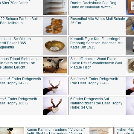
 60er 70er Jahre
Dackel Dachshund Bild Dog
Hund Art Nouveau Wmf S
22 Schuco Parfum Bottle
Rosenthal Vita Weiss Matt Schale
Bär Hellbraun
26 Cm
ersbach Schälchen
Keramik Figur Kurt Feuerriegel
stil Dekor 1865
Frohburg Sachsen Mädchen Mit
ngmontur
Katze Um 1915
uhaus Tripod Steh Lampe
Schaeffenacker Wand Platte
in Stativ Art Deco Loft
Fliese Relief Wandkeramik Wall
e Studio Leucht
Plaque Fisch
ades 6 Ender Rehgeweih
Schönes 6 Ender Rehgeweih
eer Trophy 242 G
Roe Deer Trophy 224 G
es 6 Ender Rehgeweih
6 Ender Rehgeweih Auf
eer Trophy 186 G
Naturholzbrett Roe Deer Trophy
Höhe: 34 Cm
Kamin Kaminumrandung " Victoria "
Fisher Pri
Antik Shabby Umrandung Vintage
Zubehör, V