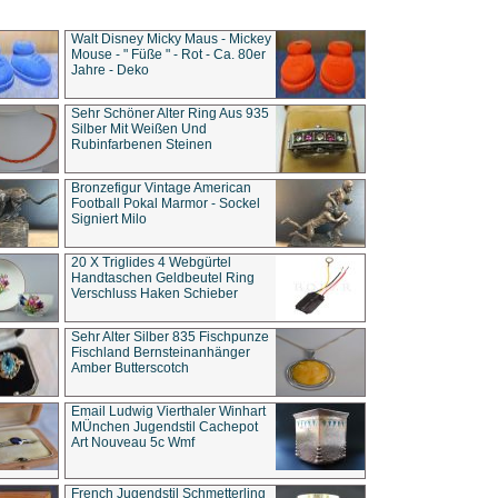
Walt Disney Micky Maus - Mickey
Mouse - " Füße " - Rot - Ca. 80er
Jahre - Deko
Sehr Schöner Alter Ring Aus 935
Silber Mit Weißen Und
Rubinfarbenen Steinen
Bronzefigur Vintage American
Football Pokal Marmor - Sockel
Signiert Milo
20 X Triglides 4 Webgürtel
Handtaschen Geldbeutel Ring
Verschluss Haken Schieber
Sehr Alter Silber 835 Fischpunze
Fischland Bernsteinanhänger
Amber Butterscotch
Email Ludwig Vierthaler Winhart
MÜnchen Jugendstil Cachepot
Art Nouveau 5c Wmf
French Jugendstil Schmetterling