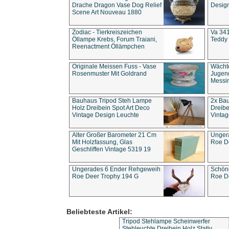
Drache Dragon Vase Dog Relief
Design
Scene Art Nouveau 1880
Zodiac - Tierkreiszeichen
Va 341
Öllampe Krebs, Forum Traiani,
Teddy 
Reenactment Öllämpchen
Originale Meissen Fuss - Vase
Wächt
Rosenmuster Mit Goldrand
Jugend
Messi
Bauhaus Tripod Steh Lampe
2x Ba
Holz Dreibein Spot Art Deco
Dreibe
Vintage Design Leuchte
Vintag
Alter Großer Barometer 21 Cm
Unger
Mit Holzfassung, Glas
Roe D
Geschliffen Vintage 5319 19
Ungerades 6 Ender Rehgeweih
Schön
Roe Deer Trophy 194 G
Roe D
Beliebteste Artikel:
Tripod Stehlampe Scheinwerfer
Stehleuchte Dreibein Holz Stativ