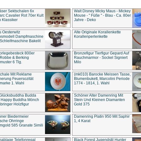
äser Sektschalen 6x
Walt Disney Micky Maus - Mickey
rc Cavalier Rot 70er Kult
Mouse - " Füße " - Blau - Ca. 80er
 Klassiker
Jahre - Deko
s Oesterwitz
Alte Originale Korallenkette
ebsmodell Dampfmaschine
Korallenperlenkette
Schleifmaschine Bakelit
rlegebesteck 800er
Bronzefigur Tierfigur Gepard Auf
 Robbe & Berking
Rauchmarmor - Sockel Signiert
uster 6 Tlg.
Milo
chale Mit Reklame
(mk010) Barocke Meissen Tasse,
herung Feuersozität
Blumenbukett, Marcolini Periode
marke 1. Wahl
1774 - 1814, 1. Wahl
 Glücksbuddha Budda
Schöner Alter Damenring Mit
t Happy Buddha Mönch
Stein Und Kleinen Diamanten
bringer Holzfigur
Gold 375
ner Biedermeier
Damenring Platin 950 Mit Saphir
ische Ohrringe
1, 4 Karat
gold 585 Granate Simili
nablage Telefonregal
Black Forest Jugendstil Hunter