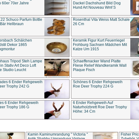
 60er 70er Jahre
Dackel Dachshund Bild Dog
Hund Art Nouveau Wmf S
22 Schuco Parfum Bottle
Rosenthal Vita Weiss Matt Schale
Bär Hellbraun
26 Cm
ersbach Schälchen
Keramik Figur Kurt Feuerriegel
stil Dekor 1865
Frohburg Sachsen Mädchen Mit
ngmontur
Katze Um 1915
uhaus Tripod Steh Lampe
Schaeffenacker Wand Platte
in Stativ Art Deco Loft
Fliese Relief Wandkeramik Wall
e Studio Leucht
Plaque Fisch
ades 6 Ender Rehgeweih
Schönes 6 Ender Rehgeweih
eer Trophy 242 G
Roe Deer Trophy 224 G
es 6 Ender Rehgeweih
6 Ender Rehgeweih Auf
eer Trophy 186 G
Naturholzbrett Roe Deer Trophy
Höhe: 34 Cm
Kamin Kaminumrandung " Victoria "
Fisher Pri
Antik Shabby Umrandung Vintage
Zubehör, V