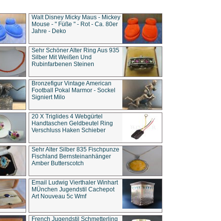
Walt Disney Micky Maus - Mickey
Mouse - " Füße " - Rot - Ca. 80er
Jahre - Deko
Sehr Schöner Alter Ring Aus 935
Silber Mit Weißen Und
Rubinfarbenen Steinen
Bronzefigur Vintage American
Football Pokal Marmor - Sockel
Signiert Milo
20 X Triglides 4 Webgürtel
Handtaschen Geldbeutel Ring
Verschluss Haken Schieber
Sehr Alter Silber 835 Fischpunze
Fischland Bernsteinanhänger
Amber Butterscotch
Email Ludwig Vierthaler Winhart
MÜnchen Jugendstil Cachepot
Art Nouveau 5c Wmf
French Jugendstil Schmetterling