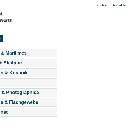
|
Kontakt
Anmelden
 & Maritimes
 & Skulptur
an & Keramik
 & Photographica
he & Flachgewebe
nst