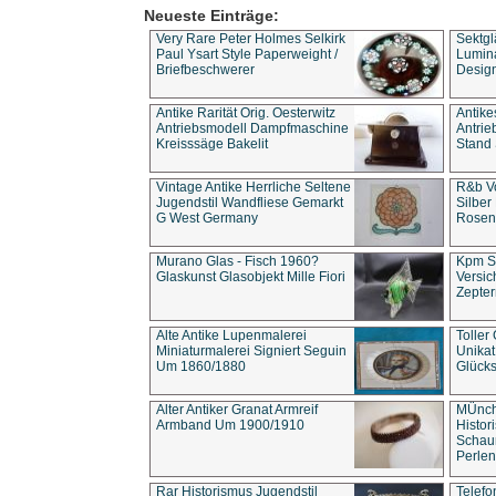
Neueste Einträge:
Very Rare Peter Holmes Selkirk
Sektgl
Paul Ysart Style Paperweight /
Lumina
Briefbeschwerer
Design
Antike Rarität Orig. Oesterwitz
Antike
Antriebsmodell Dampfmaschine
Antri
Kreisssäge Bakelit
Stand 
Vintage Antike Herrliche Seltene
R&b Vo
Jugendstil Wandfliese Gemarkt
Silber
G West Germany
Rosenm
Murano Glas - Fisch 1960?
Kpm S
Glaskunst Glasobjekt Mille Fiori
Versic
Zepter
Alte Antike Lupenmalerei
Toller
Miniaturmalerei Signiert Seguin
Unika
Um 1860/1880
Glücks
Alter Antiker Granat Armreif
MÜnch
Armband Um 1900/1910
Histor
Schaum
Perlen
Rar Historismus Jugendstil
Telefo