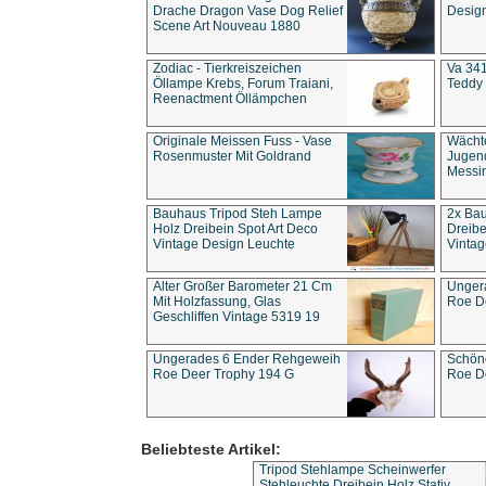
Drache Dragon Vase Dog Relief
Design
Scene Art Nouveau 1880
Zodiac - Tierkreiszeichen
Va 341
Öllampe Krebs, Forum Traiani,
Teddy 
Reenactment Öllämpchen
Originale Meissen Fuss - Vase
Wächt
Rosenmuster Mit Goldrand
Jugend
Messi
Bauhaus Tripod Steh Lampe
2x Ba
Holz Dreibein Spot Art Deco
Dreibe
Vintage Design Leuchte
Vintag
Alter Großer Barometer 21 Cm
Unger
Mit Holzfassung, Glas
Roe D
Geschliffen Vintage 5319 19
Ungerades 6 Ender Rehgeweih
Schön
Roe Deer Trophy 194 G
Roe D
Beliebteste Artikel:
Tripod Stehlampe Scheinwerfer
Stehleuchte Dreibein Holz Stativ