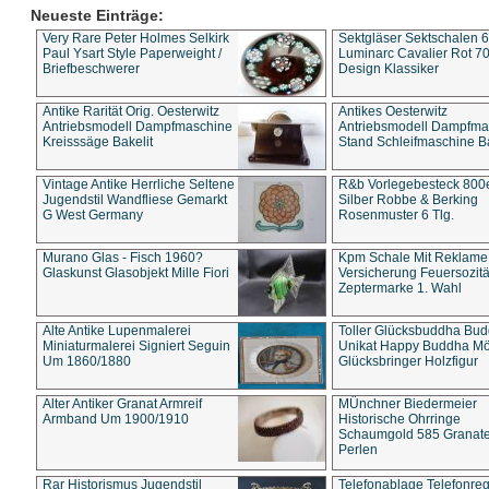
Neueste Einträge:
Very Rare Peter Holmes Selkirk
Sektgläser Sektschalen 
Paul Ysart Style Paperweight /
Luminarc Cavalier Rot 70
Briefbeschwerer
Design Klassiker
Antike Rarität Orig. Oesterwitz
Antikes Oesterwitz
Antriebsmodell Dampfmaschine
Antriebsmodell Dampfma
Kreisssäge Bakelit
Stand Schleifmaschine Ba
Vintage Antike Herrliche Seltene
R&b Vorlegebesteck 800
Jugendstil Wandfliese Gemarkt
Silber Robbe & Berking
G West Germany
Rosenmuster 6 Tlg.
Murano Glas - Fisch 1960?
Kpm Schale Mit Reklame
Glaskunst Glasobjekt Mille Fiori
Versicherung Feuersozitä
Zeptermarke 1. Wahl
Alte Antike Lupenmalerei
Toller Glücksbuddha Bu
Miniaturmalerei Signiert Seguin
Unikat Happy Buddha M
Um 1860/1880
Glücksbringer Holzfigur
Alter Antiker Granat Armreif
MÜnchner Biedermeier
Armband Um 1900/1910
Historische Ohrringe
Schaumgold 585 Granate 
Perlen
Rar Historismus Jugendstil
Telefonablage Telefonreg