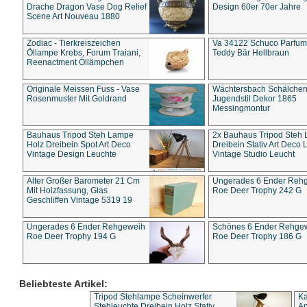
Drache Dragon Vase Dog Relief
Design 60er 70er Jahre
Scene Art Nouveau 1880
Zodiac - Tierkreiszeichen
Va 34122 Schuco Parfum 
Öllampe Krebs, Forum Traiani,
Teddy Bär Hellbraun
Reenactment Öllämpchen
Originale Meissen Fuss - Vase
Wächtersbach Schälche
Rosenmuster Mit Goldrand
Jugendstil Dekor 1865
Messingmontur
Bauhaus Tripod Steh Lampe
2x Bauhaus Tripod Steh
Holz Dreibein Spot Art Deco
Dreibein Stativ Art Deco L
Vintage Design Leuchte
Vintage Studio Leucht
Alter Großer Barometer 21 Cm
Ungerades 6 Ender Reh
Mit Holzfassung, Glas
Roe Deer Trophy 242 G
Geschliffen Vintage 5319 19
Ungerades 6 Ender Rehgeweih
Schönes 6 Ender Rehge
Roe Deer Trophy 194 G
Roe Deer Trophy 186 G
Beliebteste Artikel:
Tripod Stehlampe Scheinwerfer
Ka
Stehleuchte Dreibein Holz Stativ
An