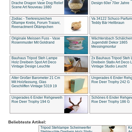
Drache Dragon Vase Dog Relief
Design 60er 70er Jahre
Scene Art Nouveau 1880
Zodiac - Tierkreiszeichen
Va 34122 Schuco Parfum 
Öllampe Krebs, Forum Traiani,
Teddy Bär Hellbraun
Reenactment Öllämpchen
Originale Meissen Fuss - Vase
Wächtersbach Schälche
Rosenmuster Mit Goldrand
Jugendstil Dekor 1865
Messingmontur
Bauhaus Tripod Steh Lampe
2x Bauhaus Tripod Steh
Holz Dreibein Spot Art Deco
Dreibein Stativ Art Deco L
Vintage Design Leuchte
Vintage Studio Leucht
Alter Großer Barometer 21 Cm
Ungerades 6 Ender Reh
Mit Holzfassung, Glas
Roe Deer Trophy 242 G
Geschliffen Vintage 5319 19
Ungerades 6 Ender Rehgeweih
Schönes 6 Ender Rehge
Roe Deer Trophy 194 G
Roe Deer Trophy 186 G
Beliebteste Artikel:
Tripod Stehlampe Scheinwerfer
Ka
Stehleuchte Dreibein Holz Stativ
An