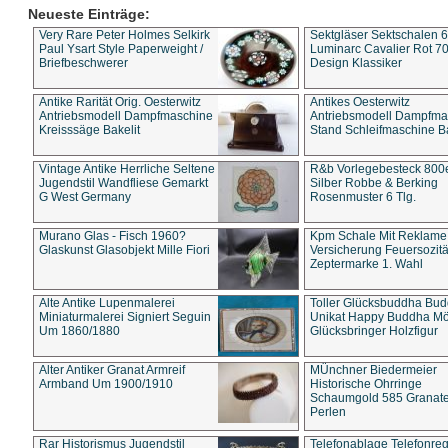
Neueste Einträge:
Very Rare Peter Holmes Selkirk
Sektgläser Sektschalen 
Paul Ysart Style Paperweight /
Luminarc Cavalier Rot 70
Briefbeschwerer
Design Klassiker
Antike Rarität Orig. Oesterwitz
Antikes Oesterwitz
Antriebsmodell Dampfmaschine
Antriebsmodell Dampfma
Kreisssäge Bakelit
Stand Schleifmaschine Ba
Vintage Antike Herrliche Seltene
R&b Vorlegebesteck 800
Jugendstil Wandfliese Gemarkt
Silber Robbe & Berking
G West Germany
Rosenmuster 6 Tlg.
Murano Glas - Fisch 1960?
Kpm Schale Mit Reklame
Glaskunst Glasobjekt Mille Fiori
Versicherung Feuersozitä
Zeptermarke 1. Wahl
Alte Antike Lupenmalerei
Toller Glücksbuddha Bu
Miniaturmalerei Signiert Seguin
Unikat Happy Buddha M
Um 1860/1880
Glücksbringer Holzfigur
Alter Antiker Granat Armreif
MÜnchner Biedermeier
Armband Um 1900/1910
Historische Ohrringe
Schaumgold 585 Granate 
Perlen
Rar Historismus Jugendstil
Telefonablage Telefonreg