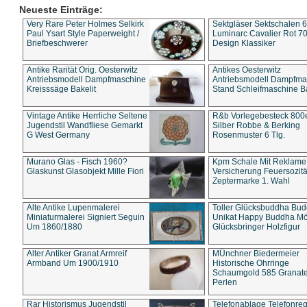
Neueste Einträge:
Very Rare Peter Holmes Selkirk
Sektgläser Sektschalen 
Paul Ysart Style Paperweight /
Luminarc Cavalier Rot 70
Briefbeschwerer
Design Klassiker
Antike Rarität Orig. Oesterwitz
Antikes Oesterwitz
Antriebsmodell Dampfmaschine
Antriebsmodell Dampfma
Kreisssäge Bakelit
Stand Schleifmaschine Ba
Vintage Antike Herrliche Seltene
R&b Vorlegebesteck 800
Jugendstil Wandfliese Gemarkt
Silber Robbe & Berking
G West Germany
Rosenmuster 6 Tlg.
Murano Glas - Fisch 1960?
Kpm Schale Mit Reklame
Glaskunst Glasobjekt Mille Fiori
Versicherung Feuersozitä
Zeptermarke 1. Wahl
Alte Antike Lupenmalerei
Toller Glücksbuddha Bu
Miniaturmalerei Signiert Seguin
Unikat Happy Buddha M
Um 1860/1880
Glücksbringer Holzfigur
Alter Antiker Granat Armreif
MÜnchner Biedermeier
Armband Um 1900/1910
Historische Ohrringe
Schaumgold 585 Granate 
Perlen
Rar Historismus Jugendstil
Telefonablage Telefonreg