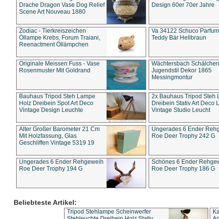
Drache Dragon Vase Dog Relief
Design 60er 70er Jahre
Scene Art Nouveau 1880
Zodiac - Tierkreiszeichen
Va 34122 Schuco Parfum 
Öllampe Krebs, Forum Traiani,
Teddy Bär Hellbraun
Reenactment Öllämpchen
Originale Meissen Fuss - Vase
Wächtersbach Schälche
Rosenmuster Mit Goldrand
Jugendstil Dekor 1865
Messingmontur
Bauhaus Tripod Steh Lampe
2x Bauhaus Tripod Steh
Holz Dreibein Spot Art Deco
Dreibein Stativ Art Deco L
Vintage Design Leuchte
Vintage Studio Leucht
Alter Großer Barometer 21 Cm
Ungerades 6 Ender Reh
Mit Holzfassung, Glas
Roe Deer Trophy 242 G
Geschliffen Vintage 5319 19
Ungerades 6 Ender Rehgeweih
Schönes 6 Ender Rehge
Roe Deer Trophy 194 G
Roe Deer Trophy 186 G
Beliebteste Artikel:
Tripod Stehlampe Scheinwerfer
Ka
Stehleuchte Dreibein Holz Stativ
An