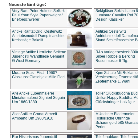
Neueste Einträge:
Very Rare Peter Holmes Selkirk
Sektgläser Sektschalen 
Paul Ysart Style Paperweight /
Luminarc Cavalier Rot 70
Briefbeschwerer
Design Klassiker
Antike Rarität Orig. Oesterwitz
Antikes Oesterwitz
Antriebsmodell Dampfmaschine
Antriebsmodell Dampfma
Kreisssäge Bakelit
Stand Schleifmaschine Ba
Vintage Antike Herrliche Seltene
R&b Vorlegebesteck 800
Jugendstil Wandfliese Gemarkt
Silber Robbe & Berking
G West Germany
Rosenmuster 6 Tlg.
Murano Glas - Fisch 1960?
Kpm Schale Mit Reklame
Glaskunst Glasobjekt Mille Fiori
Versicherung Feuersozitä
Zeptermarke 1. Wahl
Alte Antike Lupenmalerei
Toller Glücksbuddha Bu
Miniaturmalerei Signiert Seguin
Unikat Happy Buddha M
Um 1860/1880
Glücksbringer Holzfigur
Alter Antiker Granat Armreif
MÜnchner Biedermeier
Armband Um 1900/1910
Historische Ohrringe
Schaumgold 585 Granate 
Perlen
Rar Historismus Jugendstil
Telefonablage Telefonreg