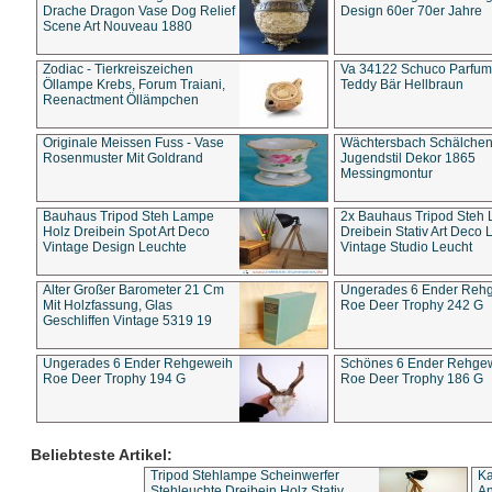
Drache Dragon Vase Dog Relief
Design 60er 70er Jahre
Scene Art Nouveau 1880
Zodiac - Tierkreiszeichen
Va 34122 Schuco Parfum 
Öllampe Krebs, Forum Traiani,
Teddy Bär Hellbraun
Reenactment Öllämpchen
Originale Meissen Fuss - Vase
Wächtersbach Schälche
Rosenmuster Mit Goldrand
Jugendstil Dekor 1865
Messingmontur
Bauhaus Tripod Steh Lampe
2x Bauhaus Tripod Steh
Holz Dreibein Spot Art Deco
Dreibein Stativ Art Deco L
Vintage Design Leuchte
Vintage Studio Leucht
Alter Großer Barometer 21 Cm
Ungerades 6 Ender Reh
Mit Holzfassung, Glas
Roe Deer Trophy 242 G
Geschliffen Vintage 5319 19
Ungerades 6 Ender Rehgeweih
Schönes 6 Ender Rehge
Roe Deer Trophy 194 G
Roe Deer Trophy 186 G
Beliebteste Artikel:
Tripod Stehlampe Scheinwerfer
Ka
Stehleuchte Dreibein Holz Stativ
An