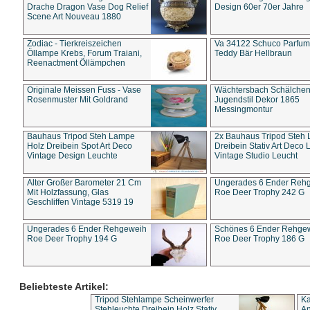
Drache Dragon Vase Dog Relief
Design 60er 70er Jahre
Scene Art Nouveau 1880
Zodiac - Tierkreiszeichen
Va 34122 Schuco Parfum 
Öllampe Krebs, Forum Traiani,
Teddy Bär Hellbraun
Reenactment Öllämpchen
Originale Meissen Fuss - Vase
Wächtersbach Schälche
Rosenmuster Mit Goldrand
Jugendstil Dekor 1865
Messingmontur
Bauhaus Tripod Steh Lampe
2x Bauhaus Tripod Steh
Holz Dreibein Spot Art Deco
Dreibein Stativ Art Deco L
Vintage Design Leuchte
Vintage Studio Leucht
Alter Großer Barometer 21 Cm
Ungerades 6 Ender Reh
Mit Holzfassung, Glas
Roe Deer Trophy 242 G
Geschliffen Vintage 5319 19
Ungerades 6 Ender Rehgeweih
Schönes 6 Ender Rehge
Roe Deer Trophy 194 G
Roe Deer Trophy 186 G
Beliebteste Artikel:
Tripod Stehlampe Scheinwerfer
Ka
Stehleuchte Dreibein Holz Stativ
An