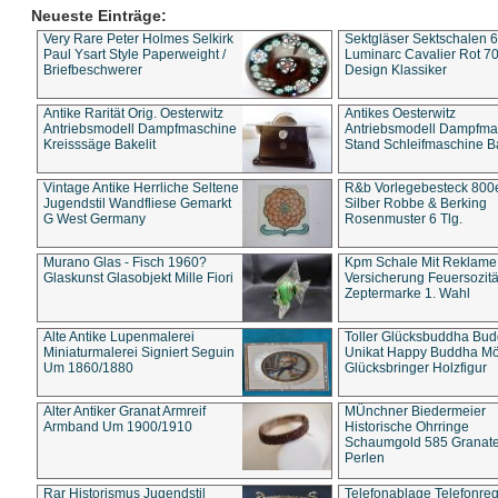
Neueste Einträge:
Very Rare Peter Holmes Selkirk
Sektgläser Sektschalen 
Paul Ysart Style Paperweight /
Luminarc Cavalier Rot 70
Briefbeschwerer
Design Klassiker
Antike Rarität Orig. Oesterwitz
Antikes Oesterwitz
Antriebsmodell Dampfmaschine
Antriebsmodell Dampfma
Kreisssäge Bakelit
Stand Schleifmaschine Ba
Vintage Antike Herrliche Seltene
R&b Vorlegebesteck 800
Jugendstil Wandfliese Gemarkt
Silber Robbe & Berking
G West Germany
Rosenmuster 6 Tlg.
Murano Glas - Fisch 1960?
Kpm Schale Mit Reklame
Glaskunst Glasobjekt Mille Fiori
Versicherung Feuersozitä
Zeptermarke 1. Wahl
Alte Antike Lupenmalerei
Toller Glücksbuddha Bu
Miniaturmalerei Signiert Seguin
Unikat Happy Buddha M
Um 1860/1880
Glücksbringer Holzfigur
Alter Antiker Granat Armreif
MÜnchner Biedermeier
Armband Um 1900/1910
Historische Ohrringe
Schaumgold 585 Granate 
Perlen
Rar Historismus Jugendstil
Telefonablage Telefonreg