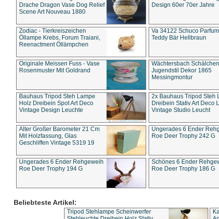
Drache Dragon Vase Dog Relief
Design 60er 70er Jahre
Scene Art Nouveau 1880
Zodiac - Tierkreiszeichen
Va 34122 Schuco Parfum 
Öllampe Krebs, Forum Traiani,
Teddy Bär Hellbraun
Reenactment Öllämpchen
Originale Meissen Fuss - Vase
Wächtersbach Schälche
Rosenmuster Mit Goldrand
Jugendstil Dekor 1865
Messingmontur
Bauhaus Tripod Steh Lampe
2x Bauhaus Tripod Steh
Holz Dreibein Spot Art Deco
Dreibein Stativ Art Deco L
Vintage Design Leuchte
Vintage Studio Leucht
Alter Großer Barometer 21 Cm
Ungerades 6 Ender Reh
Mit Holzfassung, Glas
Roe Deer Trophy 242 G
Geschliffen Vintage 5319 19
Ungerades 6 Ender Rehgeweih
Schönes 6 Ender Rehge
Roe Deer Trophy 194 G
Roe Deer Trophy 186 G
Beliebteste Artikel:
Tripod Stehlampe Scheinwerfer
Ka
Stehleuchte Dreibein Holz Stativ
An