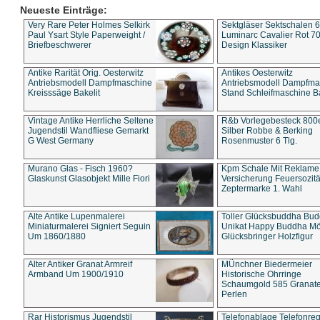
Neueste Einträge:
Very Rare Peter Holmes Selkirk
Sektgläser Sektschalen 
Paul Ysart Style Paperweight /
Luminarc Cavalier Rot 70
Briefbeschwerer
Design Klassiker
Antike Rarität Orig. Oesterwitz
Antikes Oesterwitz
Antriebsmodell Dampfmaschine
Antriebsmodell Dampfma
Kreisssäge Bakelit
Stand Schleifmaschine Ba
Vintage Antike Herrliche Seltene
R&b Vorlegebesteck 800
Jugendstil Wandfliese Gemarkt
Silber Robbe & Berking
G West Germany
Rosenmuster 6 Tlg.
Murano Glas - Fisch 1960?
Kpm Schale Mit Reklame
Glaskunst Glasobjekt Mille Fiori
Versicherung Feuersozitä
Zeptermarke 1. Wahl
Alte Antike Lupenmalerei
Toller Glücksbuddha Bu
Miniaturmalerei Signiert Seguin
Unikat Happy Buddha M
Um 1860/1880
Glücksbringer Holzfigur
Alter Antiker Granat Armreif
MÜnchner Biedermeier
Armband Um 1900/1910
Historische Ohrringe
Schaumgold 585 Granate 
Perlen
Rar Historismus Jugendstil
Telefonablage Telefonreg