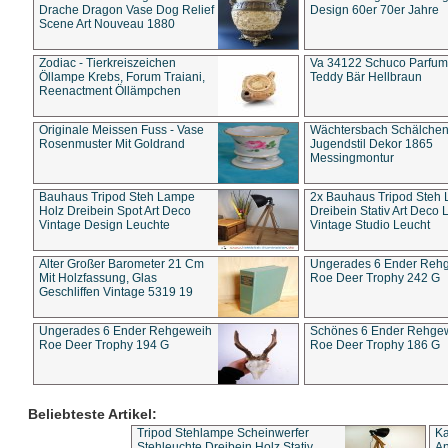
Drache Dragon Vase Dog Relief
Design 60er 70er Jahre
Scene Art Nouveau 1880
Zodiac - Tierkreiszeichen
Va 34122 Schuco Parfum 
Öllampe Krebs, Forum Traiani,
Teddy Bär Hellbraun
Reenactment Öllämpchen
Originale Meissen Fuss - Vase
Wächtersbach Schälche
Rosenmuster Mit Goldrand
Jugendstil Dekor 1865
Messingmontur
Bauhaus Tripod Steh Lampe
2x Bauhaus Tripod Steh
Holz Dreibein Spot Art Deco
Dreibein Stativ Art Deco L
Vintage Design Leuchte
Vintage Studio Leucht
Alter Großer Barometer 21 Cm
Ungerades 6 Ender Reh
Mit Holzfassung, Glas
Roe Deer Trophy 242 G
Geschliffen Vintage 5319 19
Ungerades 6 Ender Rehgeweih
Schönes 6 Ender Rehge
Roe Deer Trophy 194 G
Roe Deer Trophy 186 G
Beliebteste Artikel:
Tripod Stehlampe Scheinwerfer
Ka
Stehleuchte Dreibein Holz Stativ
An