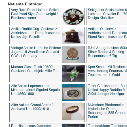
Neueste Einträge:
Very Rare Peter Holmes Selkirk
Sektgläser Sektschalen 
Paul Ysart Style Paperweight /
Luminarc Cavalier Rot 70
Briefbeschwerer
Design Klassiker
Antike Rarität Orig. Oesterwitz
Antikes Oesterwitz
Antriebsmodell Dampfmaschine
Antriebsmodell Dampfma
Kreisssäge Bakelit
Stand Schleifmaschine Ba
Vintage Antike Herrliche Seltene
R&b Vorlegebesteck 800
Jugendstil Wandfliese Gemarkt
Silber Robbe & Berking
G West Germany
Rosenmuster 6 Tlg.
Murano Glas - Fisch 1960?
Kpm Schale Mit Reklame
Glaskunst Glasobjekt Mille Fiori
Versicherung Feuersozitä
Zeptermarke 1. Wahl
Alte Antike Lupenmalerei
Toller Glücksbuddha Bu
Miniaturmalerei Signiert Seguin
Unikat Happy Buddha M
Um 1860/1880
Glücksbringer Holzfigur
Alter Antiker Granat Armreif
MÜnchner Biedermeier
Armband Um 1900/1910
Historische Ohrringe
Schaumgold 585 Granate 
Perlen
Rar Historismus Jugendstil
Telefonablage Telefonreg