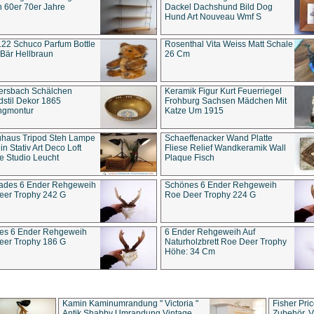
 60er 70er Jahre
Dackel Dachshund Bild Dog
Hund Art Nouveau Wmf S
22 Schuco Parfum Bottle
Rosenthal Vita Weiss Matt Schale
Bär Hellbraun
26 Cm
ersbach Schälchen
Keramik Figur Kurt Feuerriegel
stil Dekor 1865
Frohburg Sachsen Mädchen Mit
ngmontur
Katze Um 1915
uhaus Tripod Steh Lampe
Schaeffenacker Wand Platte
in Stativ Art Deco Loft
Fliese Relief Wandkeramik Wall
e Studio Leucht
Plaque Fisch
ades 6 Ender Rehgeweih
Schönes 6 Ender Rehgeweih
eer Trophy 242 G
Roe Deer Trophy 224 G
es 6 Ender Rehgeweih
6 Ender Rehgeweih Auf
eer Trophy 186 G
Naturholzbrett Roe Deer Trophy
Höhe: 34 Cm
Kamin Kaminumrandung " Victoria "
Fisher Pri
Antik Shabby Umrandung Vintage
Zubehör, V