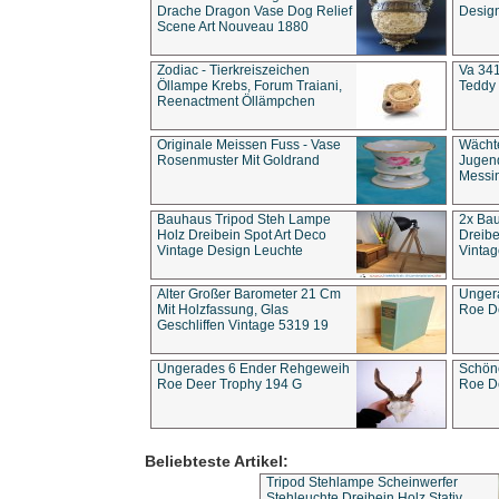
Drache Dragon Vase Dog Relief
Design
Scene Art Nouveau 1880
Zodiac - Tierkreiszeichen
Va 341
Öllampe Krebs, Forum Traiani,
Teddy 
Reenactment Öllämpchen
Originale Meissen Fuss - Vase
Wächt
Rosenmuster Mit Goldrand
Jugend
Messi
Bauhaus Tripod Steh Lampe
2x Ba
Holz Dreibein Spot Art Deco
Dreibe
Vintage Design Leuchte
Vintag
Alter Großer Barometer 21 Cm
Unger
Mit Holzfassung, Glas
Roe D
Geschliffen Vintage 5319 19
Ungerades 6 Ender Rehgeweih
Schön
Roe Deer Trophy 194 G
Roe D
Beliebteste Artikel:
Tripod Stehlampe Scheinwerfer
Stehleuchte Dreibein Holz Stativ