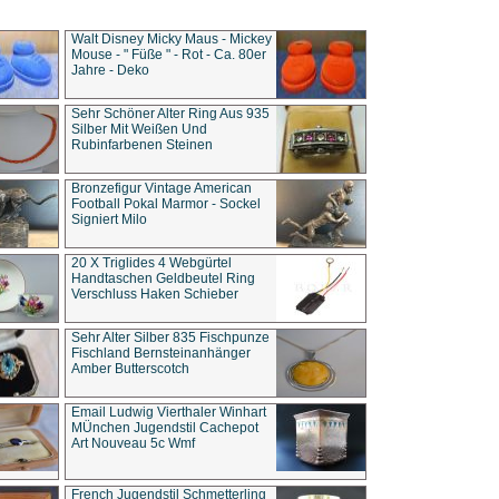
Walt Disney Micky Maus - Mickey
Mouse - " Füße " - Rot - Ca. 80er
Jahre - Deko
Sehr Schöner Alter Ring Aus 935
Silber Mit Weißen Und
Rubinfarbenen Steinen
Bronzefigur Vintage American
Football Pokal Marmor - Sockel
Signiert Milo
20 X Triglides 4 Webgürtel
Handtaschen Geldbeutel Ring
Verschluss Haken Schieber
Sehr Alter Silber 835 Fischpunze
Fischland Bernsteinanhänger
Amber Butterscotch
Email Ludwig Vierthaler Winhart
MÜnchen Jugendstil Cachepot
Art Nouveau 5c Wmf
French Jugendstil Schmetterling