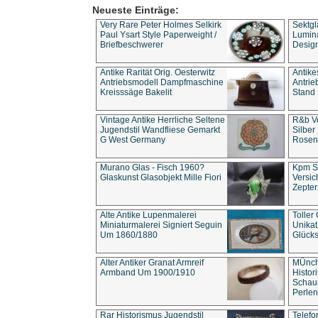
Neueste Einträge:
Very Rare Peter Holmes Selkirk
Sektgl
Paul Ysart Style Paperweight /
Lumina
Briefbeschwerer
Design
Antike Rarität Orig. Oesterwitz
Antike
Antriebsmodell Dampfmaschine
Antri
Kreisssäge Bakelit
Stand 
Vintage Antike Herrliche Seltene
R&b Vo
Jugendstil Wandfliese Gemarkt
Silber
G West Germany
Rosenm
Murano Glas - Fisch 1960?
Kpm S
Glaskunst Glasobjekt Mille Fiori
Versic
Zepter
Alte Antike Lupenmalerei
Toller
Miniaturmalerei Signiert Seguin
Unika
Um 1860/1880
Glücks
Alter Antiker Granat Armreif
MÜnch
Armband Um 1900/1910
Histor
Schaum
Perlen
Rar Historismus Jugendstil
Telefo