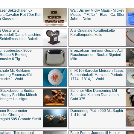
äser Sektschalen 6x
Walt Disney Micky Maus - Mickey
rc Cavalier Rot 70er Kult
Mouse - " Füße " - Blau - Ca. 80er
 Klassiker
Jahre - Deko
s Oesterwitz
Alte Originale Korallenkette
ebsmodell Dampfmaschine
Korallenperlenkette
Schleifmaschine Bakelit
rlegebesteck 800er
Bronzefigur Tierfigur Gepard Auf
 Robbe & Berking
Rauchmarmor - Sockel Signiert
uster 6 Tlg.
Milo
chale Mit Reklame
(mk010) Barocke Meissen Tasse,
herung Feuersozität
Blumenbukett, Marcolini Periode
marke 1. Wahl
1774 - 1814, 1. Wahl
 Glücksbuddha Budda
Schöner Alter Damenring Mit
t Happy Buddha Mönch
Stein Und Kleinen Diamanten
bringer Holzfigur
Gold 375
ner Biedermeier
Damenring Platin 950 Mit Saphir
ische Ohrringe
1, 4 Karat
gold 585 Granate Simili
nablage Telefonregal
Black Forest Jugendstil Hunter