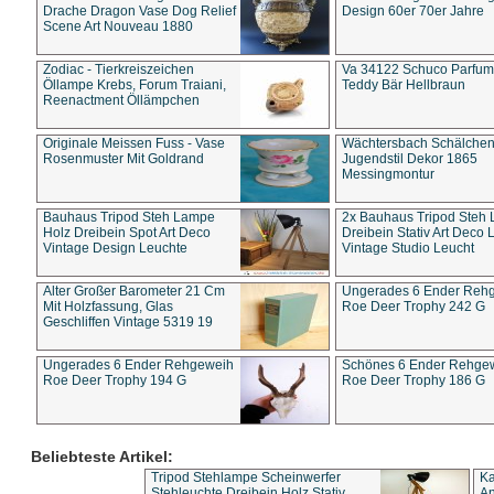
Drache Dragon Vase Dog Relief
Design 60er 70er Jahre
Scene Art Nouveau 1880
Zodiac - Tierkreiszeichen
Va 34122 Schuco Parfum 
Öllampe Krebs, Forum Traiani,
Teddy Bär Hellbraun
Reenactment Öllämpchen
Originale Meissen Fuss - Vase
Wächtersbach Schälche
Rosenmuster Mit Goldrand
Jugendstil Dekor 1865
Messingmontur
Bauhaus Tripod Steh Lampe
2x Bauhaus Tripod Steh
Holz Dreibein Spot Art Deco
Dreibein Stativ Art Deco L
Vintage Design Leuchte
Vintage Studio Leucht
Alter Großer Barometer 21 Cm
Ungerades 6 Ender Reh
Mit Holzfassung, Glas
Roe Deer Trophy 242 G
Geschliffen Vintage 5319 19
Ungerades 6 Ender Rehgeweih
Schönes 6 Ender Rehge
Roe Deer Trophy 194 G
Roe Deer Trophy 186 G
Beliebteste Artikel:
Tripod Stehlampe Scheinwerfer
Ka
Stehleuchte Dreibein Holz Stativ
An