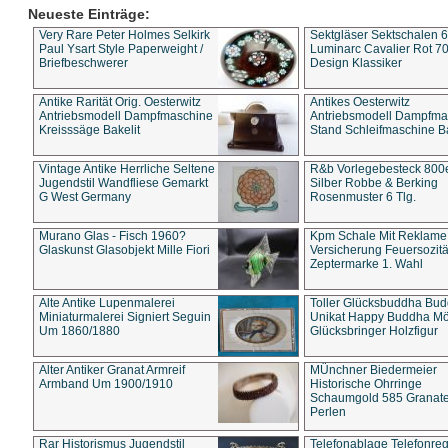
Neueste Einträge:
Very Rare Peter Holmes Selkirk
Sektgläser Sektschalen 
Paul Ysart Style Paperweight /
Luminarc Cavalier Rot 70
Briefbeschwerer
Design Klassiker
Antike Rarität Orig. Oesterwitz
Antikes Oesterwitz
Antriebsmodell Dampfmaschine
Antriebsmodell Dampfma
Kreisssäge Bakelit
Stand Schleifmaschine Ba
Vintage Antike Herrliche Seltene
R&b Vorlegebesteck 800
Jugendstil Wandfliese Gemarkt
Silber Robbe & Berking
G West Germany
Rosenmuster 6 Tlg.
Murano Glas - Fisch 1960?
Kpm Schale Mit Reklame
Glaskunst Glasobjekt Mille Fiori
Versicherung Feuersozitä
Zeptermarke 1. Wahl
Alte Antike Lupenmalerei
Toller Glücksbuddha Bu
Miniaturmalerei Signiert Seguin
Unikat Happy Buddha M
Um 1860/1880
Glücksbringer Holzfigur
Alter Antiker Granat Armreif
MÜnchner Biedermeier
Armband Um 1900/1910
Historische Ohrringe
Schaumgold 585 Granate 
Perlen
Rar Historismus Jugendstil
Telefonablage Telefonreg