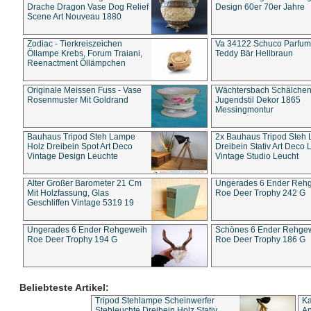
Drache Dragon Vase Dog Relief
Design 60er 70er Jahre
Scene Art Nouveau 1880
Zodiac - Tierkreiszeichen
Va 34122 Schuco Parfum 
Öllampe Krebs, Forum Traiani,
Teddy Bär Hellbraun
Reenactment Öllämpchen
Originale Meissen Fuss - Vase
Wächtersbach Schälche
Rosenmuster Mit Goldrand
Jugendstil Dekor 1865
Messingmontur
Bauhaus Tripod Steh Lampe
2x Bauhaus Tripod Steh
Holz Dreibein Spot Art Deco
Dreibein Stativ Art Deco L
Vintage Design Leuchte
Vintage Studio Leucht
Alter Großer Barometer 21 Cm
Ungerades 6 Ender Reh
Mit Holzfassung, Glas
Roe Deer Trophy 242 G
Geschliffen Vintage 5319 19
Ungerades 6 Ender Rehgeweih
Schönes 6 Ender Rehge
Roe Deer Trophy 194 G
Roe Deer Trophy 186 G
Beliebteste Artikel:
Tripod Stehlampe Scheinwerfer
Ka
Stehleuchte Dreibein Holz Stativ
An