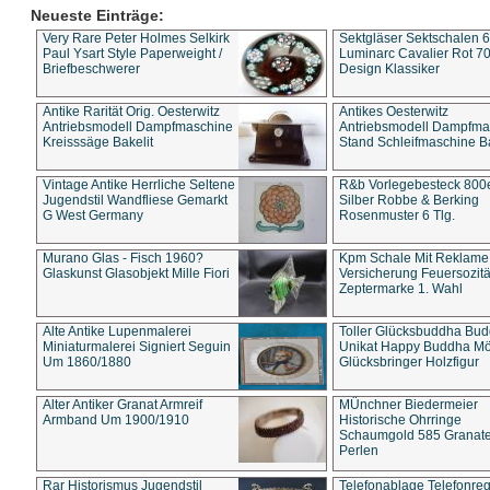
Neueste Einträge:
Very Rare Peter Holmes Selkirk
Sektgläser Sektschalen 
Paul Ysart Style Paperweight /
Luminarc Cavalier Rot 70
Briefbeschwerer
Design Klassiker
Antike Rarität Orig. Oesterwitz
Antikes Oesterwitz
Antriebsmodell Dampfmaschine
Antriebsmodell Dampfma
Kreisssäge Bakelit
Stand Schleifmaschine Ba
Vintage Antike Herrliche Seltene
R&b Vorlegebesteck 800
Jugendstil Wandfliese Gemarkt
Silber Robbe & Berking
G West Germany
Rosenmuster 6 Tlg.
Murano Glas - Fisch 1960?
Kpm Schale Mit Reklame
Glaskunst Glasobjekt Mille Fiori
Versicherung Feuersozitä
Zeptermarke 1. Wahl
Alte Antike Lupenmalerei
Toller Glücksbuddha Bu
Miniaturmalerei Signiert Seguin
Unikat Happy Buddha M
Um 1860/1880
Glücksbringer Holzfigur
Alter Antiker Granat Armreif
MÜnchner Biedermeier
Armband Um 1900/1910
Historische Ohrringe
Schaumgold 585 Granate 
Perlen
Rar Historismus Jugendstil
Telefonablage Telefonreg