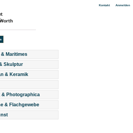
|
Kontakt
Anmelden
 & Maritimes
 & Skulptur
an & Keramik
 & Photographica
he & Flachgewebe
nst