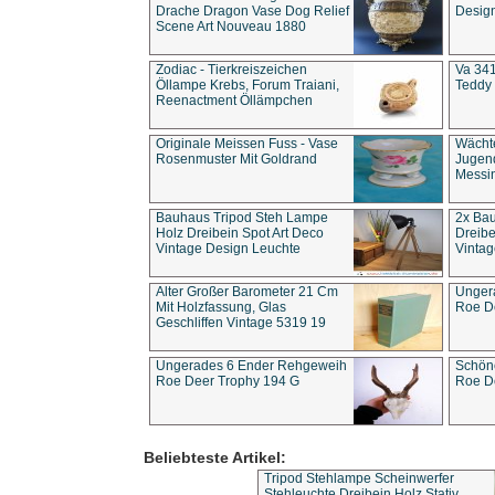
Drache Dragon Vase Dog Relief
Design
Scene Art Nouveau 1880
Zodiac - Tierkreiszeichen
Va 341
Öllampe Krebs, Forum Traiani,
Teddy 
Reenactment Öllämpchen
Originale Meissen Fuss - Vase
Wächt
Rosenmuster Mit Goldrand
Jugend
Messi
Bauhaus Tripod Steh Lampe
2x Ba
Holz Dreibein Spot Art Deco
Dreibe
Vintage Design Leuchte
Vintag
Alter Großer Barometer 21 Cm
Unger
Mit Holzfassung, Glas
Roe D
Geschliffen Vintage 5319 19
Ungerades 6 Ender Rehgeweih
Schön
Roe Deer Trophy 194 G
Roe D
Beliebteste Artikel:
Tripod Stehlampe Scheinwerfer
Stehleuchte Dreibein Holz Stativ