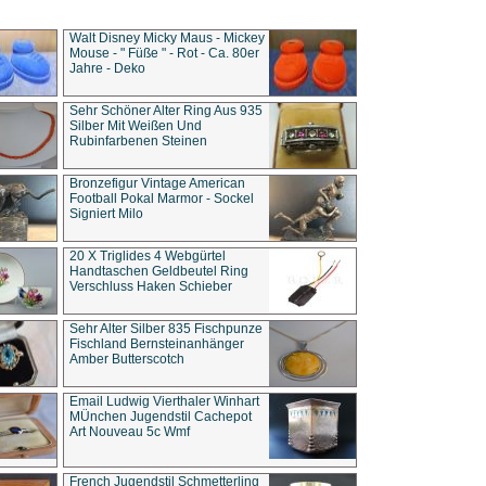
Walt Disney Micky Maus - Mickey
Mouse - " Füße " - Rot - Ca. 80er
Jahre - Deko
Sehr Schöner Alter Ring Aus 935
Silber Mit Weißen Und
Rubinfarbenen Steinen
Bronzefigur Vintage American
Football Pokal Marmor - Sockel
Signiert Milo
20 X Triglides 4 Webgürtel
Handtaschen Geldbeutel Ring
Verschluss Haken Schieber
Sehr Alter Silber 835 Fischpunze
Fischland Bernsteinanhänger
Amber Butterscotch
Email Ludwig Vierthaler Winhart
MÜnchen Jugendstil Cachepot
Art Nouveau 5c Wmf
French Jugendstil Schmetterling