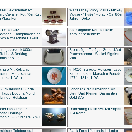
äser Sektschalen 6x
Walt Disney Micky Maus - Mickey
rc Cavalier Rot 70er Kult
Mouse - " Füße " - Blau - Ca. 80er
 Klassiker
Jahre - Deko
s Oesterwitz
Alte Originale Korallenkette
ebsmodell Dampfmaschine
Korallenperlenkette
Schleifmaschine Bakelit
rlegebesteck 800er
Bronzefigur Tierfigur Gepard Auf
 Robbe & Berking
Rauchmarmor - Sockel Signiert
uster 6 Tlg.
Milo
chale Mit Reklame
(mk010) Barocke Meissen Tasse,
herung Feuersozität
Blumenbukett, Marcolini Periode
marke 1. Wahl
1774 - 1814, 1. Wahl
 Glücksbuddha Budda
Schöner Alter Damenring Mit
t Happy Buddha Mönch
Stein Und Kleinen Diamanten
bringer Holzfigur
Gold 375
ner Biedermeier
Damenring Platin 950 Mit Saphir
ische Ohrringe
1, 4 Karat
gold 585 Granate Simili
nablage Telefonregal
Black Forest Jugendstil Hunter