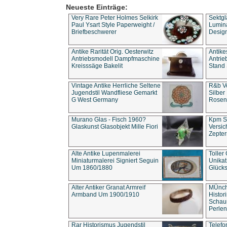
Neueste Einträge:
Very Rare Peter Holmes Selkirk
Sektgl
Paul Ysart Style Paperweight /
Lumina
Briefbeschwerer
Design
Antike Rarität Orig. Oesterwitz
Antike
Antriebsmodell Dampfmaschine
Antri
Kreisssäge Bakelit
Stand 
Vintage Antike Herrliche Seltene
R&b Vo
Jugendstil Wandfliese Gemarkt
Silber
G West Germany
Rosenm
Murano Glas - Fisch 1960?
Kpm S
Glaskunst Glasobjekt Mille Fiori
Versic
Zepter
Alte Antike Lupenmalerei
Toller
Miniaturmalerei Signiert Seguin
Unika
Um 1860/1880
Glücks
Alter Antiker Granat Armreif
MÜnch
Armband Um 1900/1910
Histor
Schaum
Perlen
Rar Historismus Jugendstil
Telefo