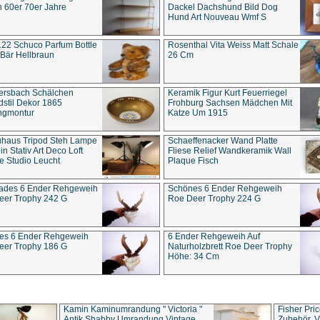
 60er 70er Jahre
Dackel Dachshund Bild Dog
Hund Art Nouveau Wmf S
22 Schuco Parfum Bottle
Rosenthal Vita Weiss Matt Schale
Bär Hellbraun
26 Cm
ersbach Schälchen
Keramik Figur Kurt Feuerriegel
stil Dekor 1865
Frohburg Sachsen Mädchen Mit
ngmontur
Katze Um 1915
uhaus Tripod Steh Lampe
Schaeffenacker Wand Platte
in Stativ Art Deco Loft
Fliese Relief Wandkeramik Wall
e Studio Leucht
Plaque Fisch
ades 6 Ender Rehgeweih
Schönes 6 Ender Rehgeweih
eer Trophy 242 G
Roe Deer Trophy 224 G
es 6 Ender Rehgeweih
6 Ender Rehgeweih Auf
eer Trophy 186 G
Naturholzbrett Roe Deer Trophy
Höhe: 34 Cm
Kamin Kaminumrandung " Victoria "
Fisher Pri
Antik Shabby Umrandung Vintage
Zubehör, V