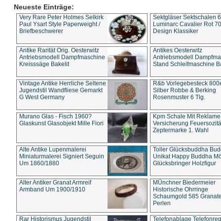
Neueste Einträge:
Very Rare Peter Holmes Selkirk
Sektgläser Sektschalen 
Paul Ysart Style Paperweight /
Luminarc Cavalier Rot 70
Briefbeschwerer
Design Klassiker
Antike Rarität Orig. Oesterwitz
Antikes Oesterwitz
Antriebsmodell Dampfmaschine
Antriebsmodell Dampfma
Kreisssäge Bakelit
Stand Schleifmaschine Ba
Vintage Antike Herrliche Seltene
R&b Vorlegebesteck 800
Jugendstil Wandfliese Gemarkt
Silber Robbe & Berking
G West Germany
Rosenmuster 6 Tlg.
Murano Glas - Fisch 1960?
Kpm Schale Mit Reklame
Glaskunst Glasobjekt Mille Fiori
Versicherung Feuersozitä
Zeptermarke 1. Wahl
Alte Antike Lupenmalerei
Toller Glücksbuddha Bu
Miniaturmalerei Signiert Seguin
Unikat Happy Buddha M
Um 1860/1880
Glücksbringer Holzfigur
Alter Antiker Granat Armreif
MÜnchner Biedermeier
Armband Um 1900/1910
Historische Ohrringe
Schaumgold 585 Granate 
Perlen
Rar Historismus Jugendstil
Telefonablage Telefonreg