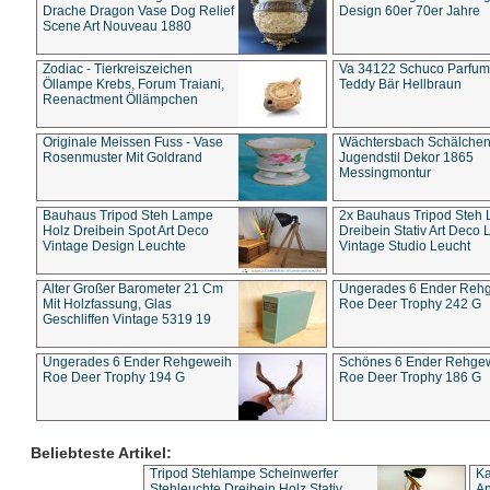
Drache Dragon Vase Dog Relief
Design 60er 70er Jahre
Scene Art Nouveau 1880
Zodiac - Tierkreiszeichen
Va 34122 Schuco Parfum 
Öllampe Krebs, Forum Traiani,
Teddy Bär Hellbraun
Reenactment Öllämpchen
Originale Meissen Fuss - Vase
Wächtersbach Schälche
Rosenmuster Mit Goldrand
Jugendstil Dekor 1865
Messingmontur
Bauhaus Tripod Steh Lampe
2x Bauhaus Tripod Steh
Holz Dreibein Spot Art Deco
Dreibein Stativ Art Deco L
Vintage Design Leuchte
Vintage Studio Leucht
Alter Großer Barometer 21 Cm
Ungerades 6 Ender Reh
Mit Holzfassung, Glas
Roe Deer Trophy 242 G
Geschliffen Vintage 5319 19
Ungerades 6 Ender Rehgeweih
Schönes 6 Ender Rehge
Roe Deer Trophy 194 G
Roe Deer Trophy 186 G
Beliebteste Artikel:
Tripod Stehlampe Scheinwerfer
Ka
Stehleuchte Dreibein Holz Stativ
An