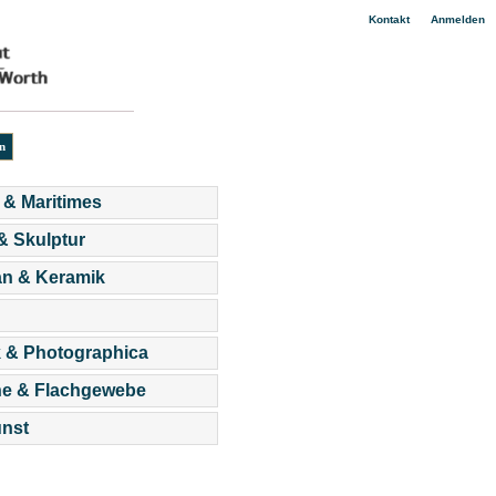
|
Kontakt
Anmelden
 & Maritimes
 & Skulptur
an & Keramik
 & Photographica
he & Flachgewebe
nst