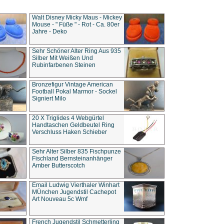
Walt Disney Micky Maus - Mickey
Mouse - " Füße " - Rot - Ca. 80er
Jahre - Deko
Sehr Schöner Alter Ring Aus 935
Silber Mit Weißen Und
Rubinfarbenen Steinen
Bronzefigur Vintage American
Football Pokal Marmor - Sockel
Signiert Milo
20 X Triglides 4 Webgürtel
Handtaschen Geldbeutel Ring
Verschluss Haken Schieber
Sehr Alter Silber 835 Fischpunze
Fischland Bernsteinanhänger
Amber Butterscotch
Email Ludwig Vierthaler Winhart
MÜnchen Jugendstil Cachepot
Art Nouveau 5c Wmf
French Jugendstil Schmetterling