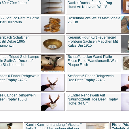
 60er 70er Jahre
Dackel Dachshund Bild Dog
Hund Art Nouveau Wmf S
22 Schuco Parfum Bottle
Rosenthal Vita Weiss Matt Schale
Bär Hellbraun
26 Cm
ersbach Schälchen
Keramik Figur Kurt Feuerriegel
stil Dekor 1865
Frohburg Sachsen Mädchen Mit
ngmontur
Katze Um 1915
uhaus Tripod Steh Lampe
Schaeffenacker Wand Platte
in Stativ Art Deco Loft
Fliese Relief Wandkeramik Wall
e Studio Leucht
Plaque Fisch
ades 6 Ender Rehgeweih
Schönes 6 Ender Rehgeweih
eer Trophy 242 G
Roe Deer Trophy 224 G
es 6 Ender Rehgeweih
6 Ender Rehgeweih Auf
eer Trophy 186 G
Naturholzbrett Roe Deer Trophy
Höhe: 34 Cm
Kamin Kaminumrandung " Victoria "
Fisher Pri
Antik Shabby Umrandung Vintage
Zubehör, V