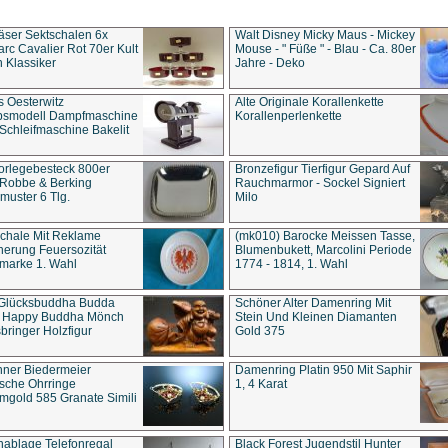
äser Sektschalen 6x
Walt Disney Micky Maus - Mickey
rc Cavalier Rot 70er Kult
Mouse - " Füße " - Blau - Ca. 80er
 Klassiker
Jahre - Deko
s Oesterwitz
Alte Originale Korallenkette
ebsmodell Dampfmaschine
Korallenperlenkette
Schleifmaschine Bakelit
rlegebesteck 800er
Bronzefigur Tierfigur Gepard Auf
 Robbe & Berking
Rauchmarmor - Sockel Signiert
uster 6 Tlg.
Milo
chale Mit Reklame
(mk010) Barocke Meissen Tasse,
herung Feuersozität
Blumenbukett, Marcolini Periode
marke 1. Wahl
1774 - 1814, 1. Wahl
 Glücksbuddha Budda
Schöner Alter Damenring Mit
t Happy Buddha Mönch
Stein Und Kleinen Diamanten
bringer Holzfigur
Gold 375
ner Biedermeier
Damenring Platin 950 Mit Saphir
ische Ohrringe
1, 4 Karat
gold 585 Granate Simili
nablage Telefonregal
Black Forest Jugendstil Hunter