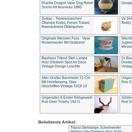
Drache Dragon Vase Dog Relief
Design
Scene Art Nouveau 1880
Zodiac - Tierkreiszeichen
Va 341
Öllampe Krebs, Forum Traiani,
Teddy 
Reenactment Öllämpchen
Originale Meissen Fuss - Vase
Wächt
Rosenmuster Mit Goldrand
Jugend
Messi
Bauhaus Tripod Steh Lampe
2x Ba
Holz Dreibein Spot Art Deco
Dreibe
Vintage Design Leuchte
Vintag
Alter Großer Barometer 21 Cm
Unger
Mit Holzfassung, Glas
Roe D
Geschliffen Vintage 5319 19
Ungerades 6 Ender Rehgeweih
Schön
Roe Deer Trophy 194 G
Roe D
Beliebteste Artikel:
Tripod Stehlampe Scheinwerfer
Stehleuchte Dreibein Holz Stativ