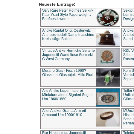
Neueste Einträge:
Very Rare Peter Holmes Selkirk
Sektgl
Paul Ysart Style Paperweight /
Lumina
Briefbeschwerer
Design
Antike Rarität Orig. Oesterwitz
Antike
Antriebsmodell Dampfmaschine
Antri
Kreisssäge Bakelit
Stand 
Vintage Antike Herrliche Seltene
R&b Vo
Jugendstil Wandfliese Gemarkt
Silber
G West Germany
Rosenm
Murano Glas - Fisch 1960?
Kpm S
Glaskunst Glasobjekt Mille Fiori
Versic
Zepter
Alte Antike Lupenmalerei
Toller
Miniaturmalerei Signiert Seguin
Unika
Um 1860/1880
Glücks
Alter Antiker Granat Armreif
MÜnch
Armband Um 1900/1910
Histor
Schaum
Perlen
Rar Historismus Jugendstil
Telefo