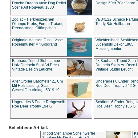
Drache Dragon Vase Dog Relief
Design 60er 70er Jahre
Scene Art Nouveau 1880
Zodiac - Tierkreiszeichen
Va 34122 Schuco Parfum 
Öllampe Krebs, Forum Traiani,
Teddy Bär Hellbraun
Reenactment Öllämpchen
Originale Meissen Fuss - Vase
Wächtersbach Schälche
Rosenmuster Mit Goldrand
Jugendstil Dekor 1865
Messingmontur
Bauhaus Tripod Steh Lampe
2x Bauhaus Tripod Steh
Holz Dreibein Spot Art Deco
Dreibein Stativ Art Deco L
Vintage Design Leuchte
Vintage Studio Leucht
Alter Großer Barometer 21 Cm
Ungerades 6 Ender Reh
Mit Holzfassung, Glas
Roe Deer Trophy 242 G
Geschliffen Vintage 5319 19
Ungerades 6 Ender Rehgeweih
Schönes 6 Ender Rehge
Roe Deer Trophy 194 G
Roe Deer Trophy 186 G
Beliebteste Artikel:
Tripod Stehlampe Scheinwerfer
Ka
Stehleuchte Dreibein Holz Stativ
An