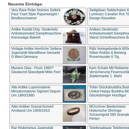
Neueste Einträge:
Very Rare Peter Holmes Selkirk
Sektgläser Sektschalen 
Paul Ysart Style Paperweight /
Luminarc Cavalier Rot 70
Briefbeschwerer
Design Klassiker
Antike Rarität Orig. Oesterwitz
Antikes Oesterwitz
Antriebsmodell Dampfmaschine
Antriebsmodell Dampfma
Kreisssäge Bakelit
Stand Schleifmaschine Ba
Vintage Antike Herrliche Seltene
R&b Vorlegebesteck 800
Jugendstil Wandfliese Gemarkt
Silber Robbe & Berking
G West Germany
Rosenmuster 6 Tlg.
Murano Glas - Fisch 1960?
Kpm Schale Mit Reklame
Glaskunst Glasobjekt Mille Fiori
Versicherung Feuersozitä
Zeptermarke 1. Wahl
Alte Antike Lupenmalerei
Toller Glücksbuddha Bu
Miniaturmalerei Signiert Seguin
Unikat Happy Buddha M
Um 1860/1880
Glücksbringer Holzfigur
Alter Antiker Granat Armreif
MÜnchner Biedermeier
Armband Um 1900/1910
Historische Ohrringe
Schaumgold 585 Granate 
Perlen
Rar Historismus Jugendstil
Telefonablage Telefonreg