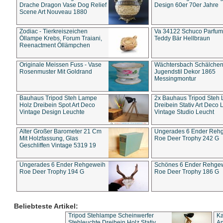
Drache Dragon Vase Dog Relief
Design 60er 70er Jahre
Scene Art Nouveau 1880
Zodiac - Tierkreiszeichen
Va 34122 Schuco Parfum 
Öllampe Krebs, Forum Traiani,
Teddy Bär Hellbraun
Reenactment Öllämpchen
Originale Meissen Fuss - Vase
Wächtersbach Schälche
Rosenmuster Mit Goldrand
Jugendstil Dekor 1865
Messingmontur
Bauhaus Tripod Steh Lampe
2x Bauhaus Tripod Steh
Holz Dreibein Spot Art Deco
Dreibein Stativ Art Deco L
Vintage Design Leuchte
Vintage Studio Leucht
Alter Großer Barometer 21 Cm
Ungerades 6 Ender Reh
Mit Holzfassung, Glas
Roe Deer Trophy 242 G
Geschliffen Vintage 5319 19
Ungerades 6 Ender Rehgeweih
Schönes 6 Ender Rehge
Roe Deer Trophy 194 G
Roe Deer Trophy 186 G
Beliebteste Artikel:
Tripod Stehlampe Scheinwerfer
Ka
Stehleuchte Dreibein Holz Stativ
An