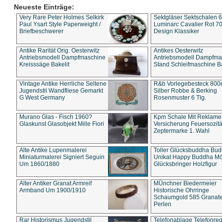
Neueste Einträge:
Very Rare Peter Holmes Selkirk
Sektgläser Sektschalen 
Paul Ysart Style Paperweight /
Luminarc Cavalier Rot 70
Briefbeschwerer
Design Klassiker
Antike Rarität Orig. Oesterwitz
Antikes Oesterwitz
Antriebsmodell Dampfmaschine
Antriebsmodell Dampfma
Kreisssäge Bakelit
Stand Schleifmaschine Ba
Vintage Antike Herrliche Seltene
R&b Vorlegebesteck 800
Jugendstil Wandfliese Gemarkt
Silber Robbe & Berking
G West Germany
Rosenmuster 6 Tlg.
Murano Glas - Fisch 1960?
Kpm Schale Mit Reklame
Glaskunst Glasobjekt Mille Fiori
Versicherung Feuersozitä
Zeptermarke 1. Wahl
Alte Antike Lupenmalerei
Toller Glücksbuddha Bu
Miniaturmalerei Signiert Seguin
Unikat Happy Buddha M
Um 1860/1880
Glücksbringer Holzfigur
Alter Antiker Granat Armreif
MÜnchner Biedermeier
Armband Um 1900/1910
Historische Ohrringe
Schaumgold 585 Granate 
Perlen
Rar Historismus Jugendstil
Telefonablage Telefonreg