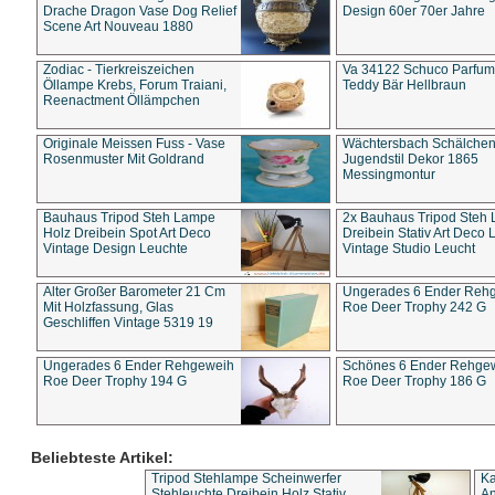
Drache Dragon Vase Dog Relief
Design 60er 70er Jahre
Scene Art Nouveau 1880
Zodiac - Tierkreiszeichen
Va 34122 Schuco Parfum 
Öllampe Krebs, Forum Traiani,
Teddy Bär Hellbraun
Reenactment Öllämpchen
Originale Meissen Fuss - Vase
Wächtersbach Schälche
Rosenmuster Mit Goldrand
Jugendstil Dekor 1865
Messingmontur
Bauhaus Tripod Steh Lampe
2x Bauhaus Tripod Steh
Holz Dreibein Spot Art Deco
Dreibein Stativ Art Deco L
Vintage Design Leuchte
Vintage Studio Leucht
Alter Großer Barometer 21 Cm
Ungerades 6 Ender Reh
Mit Holzfassung, Glas
Roe Deer Trophy 242 G
Geschliffen Vintage 5319 19
Ungerades 6 Ender Rehgeweih
Schönes 6 Ender Rehge
Roe Deer Trophy 194 G
Roe Deer Trophy 186 G
Beliebteste Artikel:
Tripod Stehlampe Scheinwerfer
Ka
Stehleuchte Dreibein Holz Stativ
An