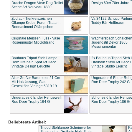
Drache Dragon Vase Dog Relief
Design 60er 70er Jahre
Scene Art Nouveau 1880
Zodiac - Tierkreiszeichen
Va 34122 Schuco Parfum 
Öllampe Krebs, Forum Traiani,
Teddy Bär Hellbraun
Reenactment Öllämpchen
Originale Meissen Fuss - Vase
Wächtersbach Schälche
Rosenmuster Mit Goldrand
Jugendstil Dekor 1865
Messingmontur
Bauhaus Tripod Steh Lampe
2x Bauhaus Tripod Steh
Holz Dreibein Spot Art Deco
Dreibein Stativ Art Deco L
Vintage Design Leuchte
Vintage Studio Leucht
Alter Großer Barometer 21 Cm
Ungerades 6 Ender Reh
Mit Holzfassung, Glas
Roe Deer Trophy 242 G
Geschliffen Vintage 5319 19
Ungerades 6 Ender Rehgeweih
Schönes 6 Ender Rehge
Roe Deer Trophy 194 G
Roe Deer Trophy 186 G
Beliebteste Artikel:
Tripod Stehlampe Scheinwerfer
Ka
Stehleuchte Dreibein Holz Stativ
An