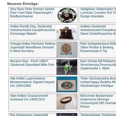
Neueste Einträge:
Very Rare Peter Holmes Selkirk
Sektgläser Sektschalen 
Paul Ysart Style Paperweight /
Luminarc Cavalier Rot 70
Briefbeschwerer
Design Klassiker
Antike Rarität Orig. Oesterwitz
Antikes Oesterwitz
Antriebsmodell Dampfmaschine
Antriebsmodell Dampfma
Kreisssäge Bakelit
Stand Schleifmaschine Ba
Vintage Antike Herrliche Seltene
R&b Vorlegebesteck 800
Jugendstil Wandfliese Gemarkt
Silber Robbe & Berking
G West Germany
Rosenmuster 6 Tlg.
Murano Glas - Fisch 1960?
Kpm Schale Mit Reklame
Glaskunst Glasobjekt Mille Fiori
Versicherung Feuersozitä
Zeptermarke 1. Wahl
Alte Antike Lupenmalerei
Toller Glücksbuddha Bu
Miniaturmalerei Signiert Seguin
Unikat Happy Buddha M
Um 1860/1880
Glücksbringer Holzfigur
Alter Antiker Granat Armreif
MÜnchner Biedermeier
Armband Um 1900/1910
Historische Ohrringe
Schaumgold 585 Granate 
Perlen
Rar Historismus Jugendstil
Telefonablage Telefonreg