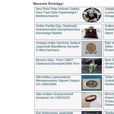
Neueste Einträge:
Very Rare Peter Holmes Selkirk
Sektgl
Paul Ysart Style Paperweight /
Lumina
Briefbeschwerer
Design
Antike Rarität Orig. Oesterwitz
Antike
Antriebsmodell Dampfmaschine
Antri
Kreisssäge Bakelit
Stand 
Vintage Antike Herrliche Seltene
R&b Vo
Jugendstil Wandfliese Gemarkt
Silber
G West Germany
Rosenm
Murano Glas - Fisch 1960?
Kpm S
Glaskunst Glasobjekt Mille Fiori
Versic
Zepter
Alte Antike Lupenmalerei
Toller
Miniaturmalerei Signiert Seguin
Unika
Um 1860/1880
Glücks
Alter Antiker Granat Armreif
MÜnch
Armband Um 1900/1910
Histor
Schaum
Perlen
Rar Historismus Jugendstil
Telefo