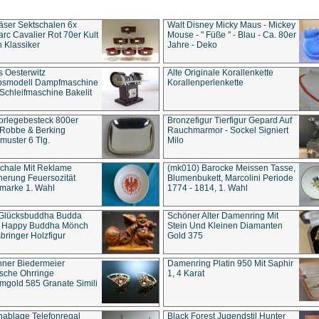
äser Sektschalen 6x
Walt Disney Micky Maus - Mickey
rc Cavalier Rot 70er Kult
Mouse - " Füße " - Blau - Ca. 80er
 Klassiker
Jahre - Deko
s Oesterwitz
Alte Originale Korallenkette
ebsmodell Dampfmaschine
Korallenperlenkette
Schleifmaschine Bakelit
rlegebesteck 800er
Bronzefigur Tierfigur Gepard Auf
 Robbe & Berking
Rauchmarmor - Sockel Signiert
uster 6 Tlg.
Milo
chale Mit Reklame
(mk010) Barocke Meissen Tasse,
herung Feuersozität
Blumenbukett, Marcolini Periode
marke 1. Wahl
1774 - 1814, 1. Wahl
 Glücksbuddha Budda
Schöner Alter Damenring Mit
t Happy Buddha Mönch
Stein Und Kleinen Diamanten
bringer Holzfigur
Gold 375
ner Biedermeier
Damenring Platin 950 Mit Saphir
ische Ohrringe
1, 4 Karat
gold 585 Granate Simili
nablage Telefonregal
Black Forest Jugendstil Hunter