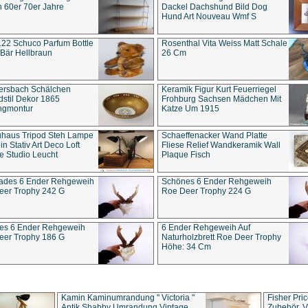
 60er 70er Jahre
Dackel Dachshund Bild Dog
Hund Art Nouveau Wmf S
22 Schuco Parfum Bottle
Rosenthal Vita Weiss Matt Schale
Bär Hellbraun
26 Cm
ersbach Schälchen
Keramik Figur Kurt Feuerriegel
stil Dekor 1865
Frohburg Sachsen Mädchen Mit
ngmontur
Katze Um 1915
uhaus Tripod Steh Lampe
Schaeffenacker Wand Platte
in Stativ Art Deco Loft
Fliese Relief Wandkeramik Wall
e Studio Leucht
Plaque Fisch
ades 6 Ender Rehgeweih
Schönes 6 Ender Rehgeweih
eer Trophy 242 G
Roe Deer Trophy 224 G
es 6 Ender Rehgeweih
6 Ender Rehgeweih Auf
eer Trophy 186 G
Naturholzbrett Roe Deer Trophy
Höhe: 34 Cm
Kamin Kaminumrandung " Victoria "
Fisher Pri
Antik Shabby Umrandung Vintage
Zubehör, V