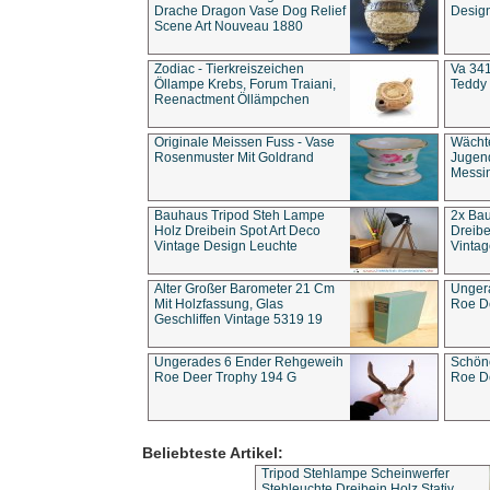
Drache Dragon Vase Dog Relief
Design
Scene Art Nouveau 1880
Zodiac - Tierkreiszeichen
Va 341
Öllampe Krebs, Forum Traiani,
Teddy 
Reenactment Öllämpchen
Originale Meissen Fuss - Vase
Wächt
Rosenmuster Mit Goldrand
Jugend
Messi
Bauhaus Tripod Steh Lampe
2x Ba
Holz Dreibein Spot Art Deco
Dreibe
Vintage Design Leuchte
Vintag
Alter Großer Barometer 21 Cm
Unger
Mit Holzfassung, Glas
Roe D
Geschliffen Vintage 5319 19
Ungerades 6 Ender Rehgeweih
Schön
Roe Deer Trophy 194 G
Roe D
Beliebteste Artikel:
Tripod Stehlampe Scheinwerfer
Stehleuchte Dreibein Holz Stativ