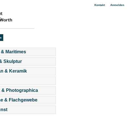
|
Kontakt
Anmelden
 & Maritimes
 & Skulptur
an & Keramik
 & Photographica
he & Flachgewebe
nst