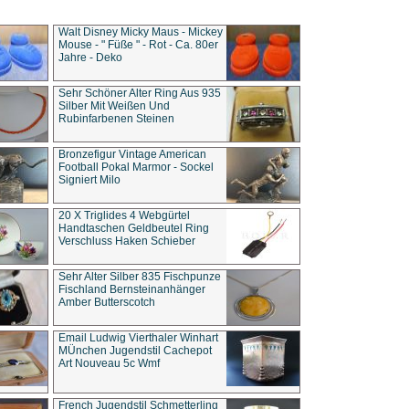
Walt Disney Micky Maus - Mickey
Mouse - " Füße " - Rot - Ca. 80er
Jahre - Deko
Sehr Schöner Alter Ring Aus 935
Silber Mit Weißen Und
Rubinfarbenen Steinen
Bronzefigur Vintage American
Football Pokal Marmor - Sockel
Signiert Milo
20 X Triglides 4 Webgürtel
Handtaschen Geldbeutel Ring
Verschluss Haken Schieber
Sehr Alter Silber 835 Fischpunze
Fischland Bernsteinanhänger
Amber Butterscotch
Email Ludwig Vierthaler Winhart
MÜnchen Jugendstil Cachepot
Art Nouveau 5c Wmf
French Jugendstil Schmetterling