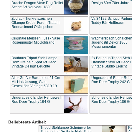
Drache Dragon Vase Dog Relief
Design 60er 70er Jahre
Scene Art Nouveau 1880
Zodiac - Tierkreiszeichen
Va 34122 Schuco Parfum 
Öllampe Krebs, Forum Traiani,
Teddy Bär Hellbraun
Reenactment Öllämpchen
Originale Meissen Fuss - Vase
Wächtersbach Schälche
Rosenmuster Mit Goldrand
Jugendstil Dekor 1865
Messingmontur
Bauhaus Tripod Steh Lampe
2x Bauhaus Tripod Steh
Holz Dreibein Spot Art Deco
Dreibein Stativ Art Deco L
Vintage Design Leuchte
Vintage Studio Leucht
Alter Großer Barometer 21 Cm
Ungerades 6 Ender Reh
Mit Holzfassung, Glas
Roe Deer Trophy 242 G
Geschliffen Vintage 5319 19
Ungerades 6 Ender Rehgeweih
Schönes 6 Ender Rehge
Roe Deer Trophy 194 G
Roe Deer Trophy 186 G
Beliebteste Artikel:
Tripod Stehlampe Scheinwerfer
Ka
Stehleuchte Dreibein Holz Stativ
An