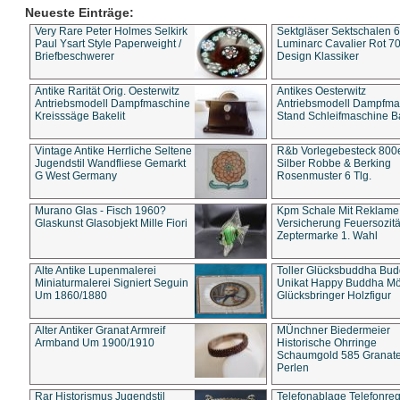
Neueste Einträge:
Very Rare Peter Holmes Selkirk
Sektgläser Sektschalen 
Paul Ysart Style Paperweight /
Luminarc Cavalier Rot 70
Briefbeschwerer
Design Klassiker
Antike Rarität Orig. Oesterwitz
Antikes Oesterwitz
Antriebsmodell Dampfmaschine
Antriebsmodell Dampfma
Kreisssäge Bakelit
Stand Schleifmaschine Ba
Vintage Antike Herrliche Seltene
R&b Vorlegebesteck 800
Jugendstil Wandfliese Gemarkt
Silber Robbe & Berking
G West Germany
Rosenmuster 6 Tlg.
Murano Glas - Fisch 1960?
Kpm Schale Mit Reklame
Glaskunst Glasobjekt Mille Fiori
Versicherung Feuersozitä
Zeptermarke 1. Wahl
Alte Antike Lupenmalerei
Toller Glücksbuddha Bu
Miniaturmalerei Signiert Seguin
Unikat Happy Buddha M
Um 1860/1880
Glücksbringer Holzfigur
Alter Antiker Granat Armreif
MÜnchner Biedermeier
Armband Um 1900/1910
Historische Ohrringe
Schaumgold 585 Granate 
Perlen
Rar Historismus Jugendstil
Telefonablage Telefonreg