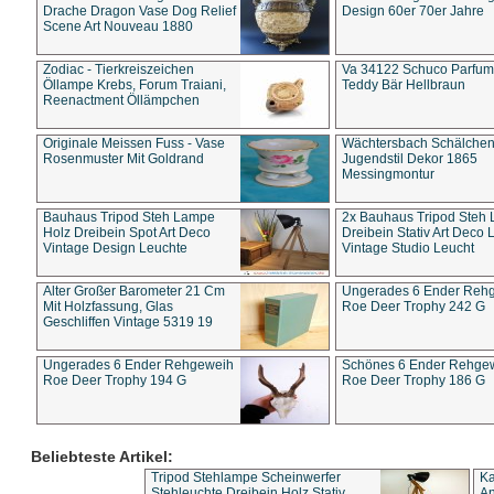
Drache Dragon Vase Dog Relief
Design 60er 70er Jahre
Scene Art Nouveau 1880
Zodiac - Tierkreiszeichen
Va 34122 Schuco Parfum 
Öllampe Krebs, Forum Traiani,
Teddy Bär Hellbraun
Reenactment Öllämpchen
Originale Meissen Fuss - Vase
Wächtersbach Schälche
Rosenmuster Mit Goldrand
Jugendstil Dekor 1865
Messingmontur
Bauhaus Tripod Steh Lampe
2x Bauhaus Tripod Steh
Holz Dreibein Spot Art Deco
Dreibein Stativ Art Deco L
Vintage Design Leuchte
Vintage Studio Leucht
Alter Großer Barometer 21 Cm
Ungerades 6 Ender Reh
Mit Holzfassung, Glas
Roe Deer Trophy 242 G
Geschliffen Vintage 5319 19
Ungerades 6 Ender Rehgeweih
Schönes 6 Ender Rehge
Roe Deer Trophy 194 G
Roe Deer Trophy 186 G
Beliebteste Artikel:
Tripod Stehlampe Scheinwerfer
Ka
Stehleuchte Dreibein Holz Stativ
An