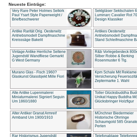
Neueste Einträge:
Very Rare Peter Holmes Selkirk
Sektgläser Sektschalen 
Paul Ysart Style Paperweight /
Luminarc Cavalier Rot 70
Briefbeschwerer
Design Klassiker
Antike Rarität Orig. Oesterwitz
Antikes Oesterwitz
Antriebsmodell Dampfmaschine
Antriebsmodell Dampfma
Kreisssäge Bakelit
Stand Schleifmaschine Ba
Vintage Antike Herrliche Seltene
R&b Vorlegebesteck 800
Jugendstil Wandfliese Gemarkt
Silber Robbe & Berking
G West Germany
Rosenmuster 6 Tlg.
Murano Glas - Fisch 1960?
Kpm Schale Mit Reklame
Glaskunst Glasobjekt Mille Fiori
Versicherung Feuersozitä
Zeptermarke 1. Wahl
Alte Antike Lupenmalerei
Toller Glücksbuddha Bu
Miniaturmalerei Signiert Seguin
Unikat Happy Buddha M
Um 1860/1880
Glücksbringer Holzfigur
Alter Antiker Granat Armreif
MÜnchner Biedermeier
Armband Um 1900/1910
Historische Ohrringe
Schaumgold 585 Granate 
Perlen
Rar Historismus Jugendstil
Telefonablage Telefonreg