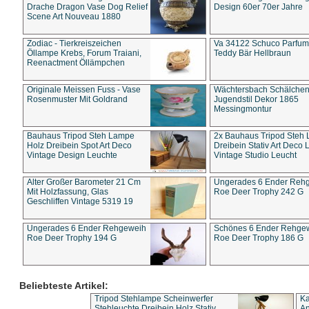
Drache Dragon Vase Dog Relief
Design 60er 70er Jahre
Scene Art Nouveau 1880
Zodiac - Tierkreiszeichen
Va 34122 Schuco Parfum 
Öllampe Krebs, Forum Traiani,
Teddy Bär Hellbraun
Reenactment Öllämpchen
Originale Meissen Fuss - Vase
Wächtersbach Schälche
Rosenmuster Mit Goldrand
Jugendstil Dekor 1865
Messingmontur
Bauhaus Tripod Steh Lampe
2x Bauhaus Tripod Steh
Holz Dreibein Spot Art Deco
Dreibein Stativ Art Deco L
Vintage Design Leuchte
Vintage Studio Leucht
Alter Großer Barometer 21 Cm
Ungerades 6 Ender Reh
Mit Holzfassung, Glas
Roe Deer Trophy 242 G
Geschliffen Vintage 5319 19
Ungerades 6 Ender Rehgeweih
Schönes 6 Ender Rehge
Roe Deer Trophy 194 G
Roe Deer Trophy 186 G
Beliebteste Artikel:
Tripod Stehlampe Scheinwerfer
Ka
Stehleuchte Dreibein Holz Stativ
An