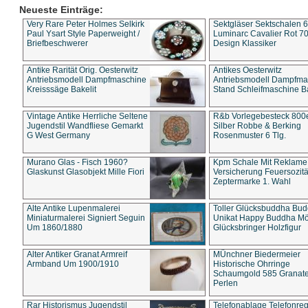
Neueste Einträge:
Very Rare Peter Holmes Selkirk
Sektgläser Sektschalen 
Paul Ysart Style Paperweight /
Luminarc Cavalier Rot 70
Briefbeschwerer
Design Klassiker
Antike Rarität Orig. Oesterwitz
Antikes Oesterwitz
Antriebsmodell Dampfmaschine
Antriebsmodell Dampfma
Kreisssäge Bakelit
Stand Schleifmaschine Ba
Vintage Antike Herrliche Seltene
R&b Vorlegebesteck 800
Jugendstil Wandfliese Gemarkt
Silber Robbe & Berking
G West Germany
Rosenmuster 6 Tlg.
Murano Glas - Fisch 1960?
Kpm Schale Mit Reklame
Glaskunst Glasobjekt Mille Fiori
Versicherung Feuersozitä
Zeptermarke 1. Wahl
Alte Antike Lupenmalerei
Toller Glücksbuddha Bu
Miniaturmalerei Signiert Seguin
Unikat Happy Buddha M
Um 1860/1880
Glücksbringer Holzfigur
Alter Antiker Granat Armreif
MÜnchner Biedermeier
Armband Um 1900/1910
Historische Ohrringe
Schaumgold 585 Granate 
Perlen
Rar Historismus Jugendstil
Telefonablage Telefonreg