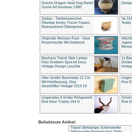
Drache Dragon Vase Dog Relief
Design
Scene Art Nouveau 1880
Zodiac - Tierkreiszeichen
Va 341
Öllampe Krebs, Forum Traiani,
Teddy 
Reenactment Öllämpchen
Originale Meissen Fuss - Vase
Wächt
Rosenmuster Mit Goldrand
Jugend
Messi
Bauhaus Tripod Steh Lampe
2x Ba
Holz Dreibein Spot Art Deco
Dreibe
Vintage Design Leuchte
Vintag
Alter Großer Barometer 21 Cm
Unger
Mit Holzfassung, Glas
Roe D
Geschliffen Vintage 5319 19
Ungerades 6 Ender Rehgeweih
Schön
Roe Deer Trophy 194 G
Roe D
Beliebteste Artikel:
Tripod Stehlampe Scheinwerfer
Stehleuchte Dreibein Holz Stativ