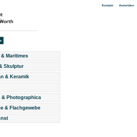
|
Kontakt
Anmelden
 & Maritimes
 & Skulptur
an & Keramik
 & Photographica
he & Flachgewebe
nst