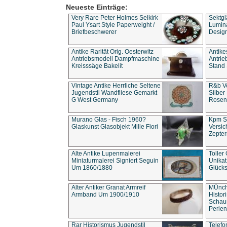
Neueste Einträge:
Very Rare Peter Holmes Selkirk
Sektgl
Paul Ysart Style Paperweight /
Lumina
Briefbeschwerer
Design
Antike Rarität Orig. Oesterwitz
Antike
Antriebsmodell Dampfmaschine
Antri
Kreisssäge Bakelit
Stand 
Vintage Antike Herrliche Seltene
R&b Vo
Jugendstil Wandfliese Gemarkt
Silber
G West Germany
Rosenm
Murano Glas - Fisch 1960?
Kpm S
Glaskunst Glasobjekt Mille Fiori
Versic
Zepter
Alte Antike Lupenmalerei
Toller
Miniaturmalerei Signiert Seguin
Unika
Um 1860/1880
Glücks
Alter Antiker Granat Armreif
MÜnch
Armband Um 1900/1910
Histor
Schaum
Perlen
Rar Historismus Jugendstil
Telefo