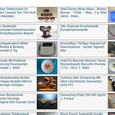
äser Sektschalen 6x
Walt Disney Micky Maus - Mickey
rc Cavalier Rot 70er Kult
Mouse - " Füße " - Blau - Ca. 80er
 Klassiker
Jahre - Deko
s Oesterwitz
Alte Originale Korallenkette
ebsmodell Dampfmaschine
Korallenperlenkette
Schleifmaschine Bakelit
rlegebesteck 800er
Bronzefigur Tierfigur Gepard Auf
 Robbe & Berking
Rauchmarmor - Sockel Signiert
uster 6 Tlg.
Milo
chale Mit Reklame
(mk010) Barocke Meissen Tasse,
herung Feuersozität
Blumenbukett, Marcolini Periode
marke 1. Wahl
1774 - 1814, 1. Wahl
 Glücksbuddha Budda
Schöner Alter Damenring Mit
t Happy Buddha Mönch
Stein Und Kleinen Diamanten
bringer Holzfigur
Gold 375
ner Biedermeier
Damenring Platin 950 Mit Saphir
ische Ohrringe
1, 4 Karat
gold 585 Granate Simili
nablage Telefonregal
Black Forest Jugendstil Hunter