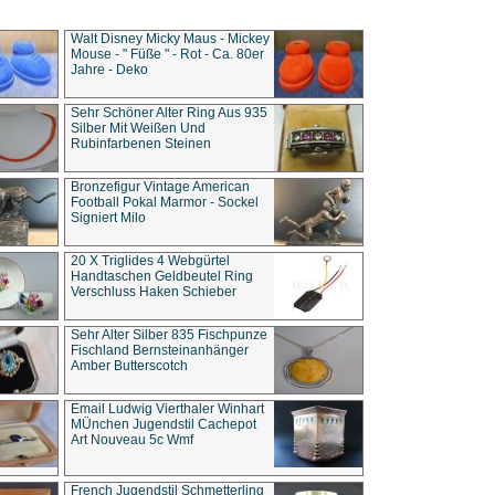
Walt Disney Micky Maus - Mickey
Mouse - " Füße " - Rot - Ca. 80er
Jahre - Deko
Sehr Schöner Alter Ring Aus 935
Silber Mit Weißen Und
Rubinfarbenen Steinen
Bronzefigur Vintage American
Football Pokal Marmor - Sockel
Signiert Milo
20 X Triglides 4 Webgürtel
Handtaschen Geldbeutel Ring
Verschluss Haken Schieber
Sehr Alter Silber 835 Fischpunze
Fischland Bernsteinanhänger
Amber Butterscotch
Email Ludwig Vierthaler Winhart
MÜnchen Jugendstil Cachepot
Art Nouveau 5c Wmf
French Jugendstil Schmetterling