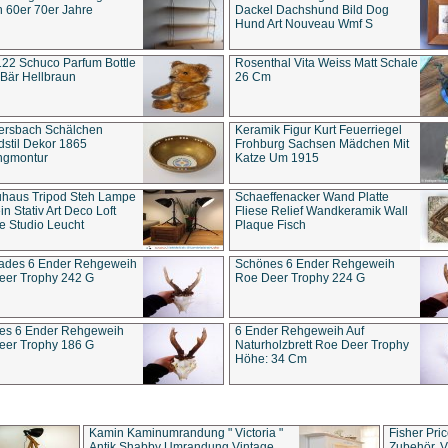
 60er 70er Jahre
Dackel Dachshund Bild Dog
Hund Art Nouveau Wmf S
22 Schuco Parfum Bottle
Rosenthal Vita Weiss Matt Schale
Bär Hellbraun
26 Cm
ersbach Schälchen
Keramik Figur Kurt Feuerriegel
stil Dekor 1865
Frohburg Sachsen Mädchen Mit
ngmontur
Katze Um 1915
uhaus Tripod Steh Lampe
Schaeffenacker Wand Platte
in Stativ Art Deco Loft
Fliese Relief Wandkeramik Wall
e Studio Leucht
Plaque Fisch
ades 6 Ender Rehgeweih
Schönes 6 Ender Rehgeweih
eer Trophy 242 G
Roe Deer Trophy 224 G
es 6 Ender Rehgeweih
6 Ender Rehgeweih Auf
eer Trophy 186 G
Naturholzbrett Roe Deer Trophy
Höhe: 34 Cm
Kamin Kaminumrandung " Victoria "
Fisher Pri
Antik Shabby Umrandung Vintage
Zubehör, V