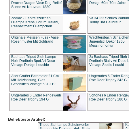
Drache Dragon Vase Dog Relief
Design 60er 70er Jahre
Scene Art Nouveau 1880
Zodiac - Tierkreiszeichen
Va 34122 Schuco Parfum 
Öllampe Krebs, Forum Traiani,
Teddy Bär Hellbraun
Reenactment Öllämpchen
Originale Meissen Fuss - Vase
Wächtersbach Schälche
Rosenmuster Mit Goldrand
Jugendstil Dekor 1865
Messingmontur
Bauhaus Tripod Steh Lampe
2x Bauhaus Tripod Steh
Holz Dreibein Spot Art Deco
Dreibein Stativ Art Deco L
Vintage Design Leuchte
Vintage Studio Leucht
Alter Großer Barometer 21 Cm
Ungerades 6 Ender Reh
Mit Holzfassung, Glas
Roe Deer Trophy 242 G
Geschliffen Vintage 5319 19
Ungerades 6 Ender Rehgeweih
Schönes 6 Ender Rehge
Roe Deer Trophy 194 G
Roe Deer Trophy 186 G
Beliebteste Artikel:
Tripod Stehlampe Scheinwerfer
Ka
Stehleuchte Dreibein Holz Stativ
An