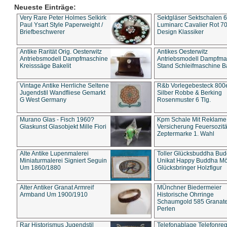
Neueste Einträge:
Very Rare Peter Holmes Selkirk
Sektgläser Sektschalen 
Paul Ysart Style Paperweight /
Luminarc Cavalier Rot 70
Briefbeschwerer
Design Klassiker
Antike Rarität Orig. Oesterwitz
Antikes Oesterwitz
Antriebsmodell Dampfmaschine
Antriebsmodell Dampfma
Kreisssäge Bakelit
Stand Schleifmaschine Ba
Vintage Antike Herrliche Seltene
R&b Vorlegebesteck 800
Jugendstil Wandfliese Gemarkt
Silber Robbe & Berking
G West Germany
Rosenmuster 6 Tlg.
Murano Glas - Fisch 1960?
Kpm Schale Mit Reklame
Glaskunst Glasobjekt Mille Fiori
Versicherung Feuersozitä
Zeptermarke 1. Wahl
Alte Antike Lupenmalerei
Toller Glücksbuddha Bu
Miniaturmalerei Signiert Seguin
Unikat Happy Buddha M
Um 1860/1880
Glücksbringer Holzfigur
Alter Antiker Granat Armreif
MÜnchner Biedermeier
Armband Um 1900/1910
Historische Ohrringe
Schaumgold 585 Granate 
Perlen
Rar Historismus Jugendstil
Telefonablage Telefonreg