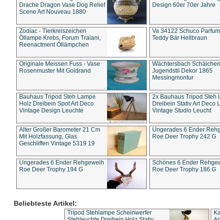
Drache Dragon Vase Dog Relief
Design 60er 70er Jahre
Scene Art Nouveau 1880
Zodiac - Tierkreiszeichen
Va 34122 Schuco Parfum 
Öllampe Krebs, Forum Traiani,
Teddy Bär Hellbraun
Reenactment Öllämpchen
Originale Meissen Fuss - Vase
Wächtersbach Schälche
Rosenmuster Mit Goldrand
Jugendstil Dekor 1865
Messingmontur
Bauhaus Tripod Steh Lampe
2x Bauhaus Tripod Steh
Holz Dreibein Spot Art Deco
Dreibein Stativ Art Deco L
Vintage Design Leuchte
Vintage Studio Leucht
Alter Großer Barometer 21 Cm
Ungerades 6 Ender Reh
Mit Holzfassung, Glas
Roe Deer Trophy 242 G
Geschliffen Vintage 5319 19
Ungerades 6 Ender Rehgeweih
Schönes 6 Ender Rehge
Roe Deer Trophy 194 G
Roe Deer Trophy 186 G
Beliebteste Artikel:
Tripod Stehlampe Scheinwerfer
Ka
Stehleuchte Dreibein Holz Stativ
An