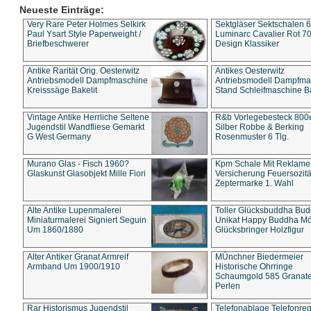
Neueste Einträge:
Very Rare Peter Holmes Selkirk
Sektgläser Sektschalen 
Paul Ysart Style Paperweight /
Luminarc Cavalier Rot 70
Briefbeschwerer
Design Klassiker
Antike Rarität Orig. Oesterwitz
Antikes Oesterwitz
Antriebsmodell Dampfmaschine
Antriebsmodell Dampfma
Kreisssäge Bakelit
Stand Schleifmaschine Ba
Vintage Antike Herrliche Seltene
R&b Vorlegebesteck 800
Jugendstil Wandfliese Gemarkt
Silber Robbe & Berking
G West Germany
Rosenmuster 6 Tlg.
Murano Glas - Fisch 1960?
Kpm Schale Mit Reklame
Glaskunst Glasobjekt Mille Fiori
Versicherung Feuersozitä
Zeptermarke 1. Wahl
Alte Antike Lupenmalerei
Toller Glücksbuddha Bu
Miniaturmalerei Signiert Seguin
Unikat Happy Buddha M
Um 1860/1880
Glücksbringer Holzfigur
Alter Antiker Granat Armreif
MÜnchner Biedermeier
Armband Um 1900/1910
Historische Ohrringe
Schaumgold 585 Granate 
Perlen
Rar Historismus Jugendstil
Telefonablage Telefonreg