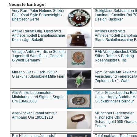
Neueste Einträge:
Very Rare Peter Holmes Selkirk
Sektgläser Sektschalen 
Paul Ysart Style Paperweight /
Luminarc Cavalier Rot 70
Briefbeschwerer
Design Klassiker
Antike Rarität Orig. Oesterwitz
Antikes Oesterwitz
Antriebsmodell Dampfmaschine
Antriebsmodell Dampfma
Kreisssäge Bakelit
Stand Schleifmaschine Ba
Vintage Antike Herrliche Seltene
R&b Vorlegebesteck 800
Jugendstil Wandfliese Gemarkt
Silber Robbe & Berking
G West Germany
Rosenmuster 6 Tlg.
Murano Glas - Fisch 1960?
Kpm Schale Mit Reklame
Glaskunst Glasobjekt Mille Fiori
Versicherung Feuersozitä
Zeptermarke 1. Wahl
Alte Antike Lupenmalerei
Toller Glücksbuddha Bu
Miniaturmalerei Signiert Seguin
Unikat Happy Buddha M
Um 1860/1880
Glücksbringer Holzfigur
Alter Antiker Granat Armreif
MÜnchner Biedermeier
Armband Um 1900/1910
Historische Ohrringe
Schaumgold 585 Granate 
Perlen
Rar Historismus Jugendstil
Telefonablage Telefonreg