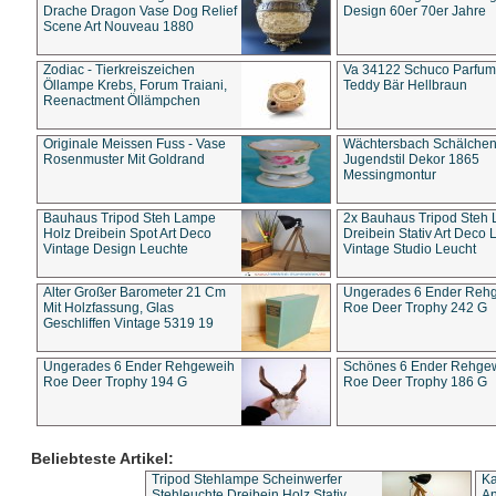
Drache Dragon Vase Dog Relief
Design 60er 70er Jahre
Scene Art Nouveau 1880
Zodiac - Tierkreiszeichen
Va 34122 Schuco Parfum 
Öllampe Krebs, Forum Traiani,
Teddy Bär Hellbraun
Reenactment Öllämpchen
Originale Meissen Fuss - Vase
Wächtersbach Schälche
Rosenmuster Mit Goldrand
Jugendstil Dekor 1865
Messingmontur
Bauhaus Tripod Steh Lampe
2x Bauhaus Tripod Steh
Holz Dreibein Spot Art Deco
Dreibein Stativ Art Deco L
Vintage Design Leuchte
Vintage Studio Leucht
Alter Großer Barometer 21 Cm
Ungerades 6 Ender Reh
Mit Holzfassung, Glas
Roe Deer Trophy 242 G
Geschliffen Vintage 5319 19
Ungerades 6 Ender Rehgeweih
Schönes 6 Ender Rehge
Roe Deer Trophy 194 G
Roe Deer Trophy 186 G
Beliebteste Artikel:
Tripod Stehlampe Scheinwerfer
Ka
Stehleuchte Dreibein Holz Stativ
An