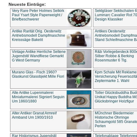
Neueste Einträge:
Very Rare Peter Holmes Selkirk
Sektgläser Sektschalen 
Paul Ysart Style Paperweight /
Luminarc Cavalier Rot 70
Briefbeschwerer
Design Klassiker
Antike Rarität Orig. Oesterwitz
Antikes Oesterwitz
Antriebsmodell Dampfmaschine
Antriebsmodell Dampfma
Kreisssäge Bakelit
Stand Schleifmaschine Ba
Vintage Antike Herrliche Seltene
R&b Vorlegebesteck 800
Jugendstil Wandfliese Gemarkt
Silber Robbe & Berking
G West Germany
Rosenmuster 6 Tlg.
Murano Glas - Fisch 1960?
Kpm Schale Mit Reklame
Glaskunst Glasobjekt Mille Fiori
Versicherung Feuersozitä
Zeptermarke 1. Wahl
Alte Antike Lupenmalerei
Toller Glücksbuddha Bu
Miniaturmalerei Signiert Seguin
Unikat Happy Buddha M
Um 1860/1880
Glücksbringer Holzfigur
Alter Antiker Granat Armreif
MÜnchner Biedermeier
Armband Um 1900/1910
Historische Ohrringe
Schaumgold 585 Granate 
Perlen
Rar Historismus Jugendstil
Telefonablage Telefonreg