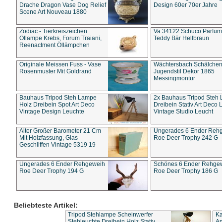
Drache Dragon Vase Dog Relief
Design 60er 70er Jahre
Scene Art Nouveau 1880
Zodiac - Tierkreiszeichen
Va 34122 Schuco Parfum 
Öllampe Krebs, Forum Traiani,
Teddy Bär Hellbraun
Reenactment Öllämpchen
Originale Meissen Fuss - Vase
Wächtersbach Schälche
Rosenmuster Mit Goldrand
Jugendstil Dekor 1865
Messingmontur
Bauhaus Tripod Steh Lampe
2x Bauhaus Tripod Steh
Holz Dreibein Spot Art Deco
Dreibein Stativ Art Deco L
Vintage Design Leuchte
Vintage Studio Leucht
Alter Großer Barometer 21 Cm
Ungerades 6 Ender Reh
Mit Holzfassung, Glas
Roe Deer Trophy 242 G
Geschliffen Vintage 5319 19
Ungerades 6 Ender Rehgeweih
Schönes 6 Ender Rehge
Roe Deer Trophy 194 G
Roe Deer Trophy 186 G
Beliebteste Artikel:
Tripod Stehlampe Scheinwerfer
Ka
Stehleuchte Dreibein Holz Stativ
An