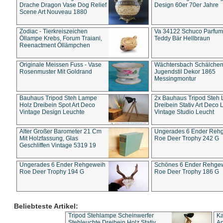
Drache Dragon Vase Dog Relief
Design 60er 70er Jahre
Scene Art Nouveau 1880
Zodiac - Tierkreiszeichen
Va 34122 Schuco Parfum 
Öllampe Krebs, Forum Traiani,
Teddy Bär Hellbraun
Reenactment Öllämpchen
Originale Meissen Fuss - Vase
Wächtersbach Schälche
Rosenmuster Mit Goldrand
Jugendstil Dekor 1865
Messingmontur
Bauhaus Tripod Steh Lampe
2x Bauhaus Tripod Steh
Holz Dreibein Spot Art Deco
Dreibein Stativ Art Deco L
Vintage Design Leuchte
Vintage Studio Leucht
Alter Großer Barometer 21 Cm
Ungerades 6 Ender Reh
Mit Holzfassung, Glas
Roe Deer Trophy 242 G
Geschliffen Vintage 5319 19
Ungerades 6 Ender Rehgeweih
Schönes 6 Ender Rehge
Roe Deer Trophy 194 G
Roe Deer Trophy 186 G
Beliebteste Artikel:
Tripod Stehlampe Scheinwerfer
Ka
Stehleuchte Dreibein Holz Stativ
An