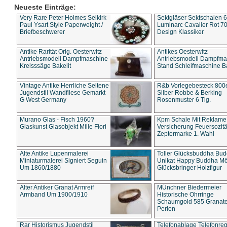
Neueste Einträge:
Very Rare Peter Holmes Selkirk
Sektgläser Sektschalen 
Paul Ysart Style Paperweight /
Luminarc Cavalier Rot 70
Briefbeschwerer
Design Klassiker
Antike Rarität Orig. Oesterwitz
Antikes Oesterwitz
Antriebsmodell Dampfmaschine
Antriebsmodell Dampfma
Kreisssäge Bakelit
Stand Schleifmaschine Ba
Vintage Antike Herrliche Seltene
R&b Vorlegebesteck 800
Jugendstil Wandfliese Gemarkt
Silber Robbe & Berking
G West Germany
Rosenmuster 6 Tlg.
Murano Glas - Fisch 1960?
Kpm Schale Mit Reklame
Glaskunst Glasobjekt Mille Fiori
Versicherung Feuersozitä
Zeptermarke 1. Wahl
Alte Antike Lupenmalerei
Toller Glücksbuddha Bu
Miniaturmalerei Signiert Seguin
Unikat Happy Buddha M
Um 1860/1880
Glücksbringer Holzfigur
Alter Antiker Granat Armreif
MÜnchner Biedermeier
Armband Um 1900/1910
Historische Ohrringe
Schaumgold 585 Granate 
Perlen
Rar Historismus Jugendstil
Telefonablage Telefonreg