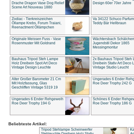
Drache Dragon Vase Dog Relief
Design 60er 70er Jahre
Scene Art Nouveau 1880
Zodiac - Tierkreiszeichen
Va 34122 Schuco Parfum 
Öllampe Krebs, Forum Traiani,
Teddy Bär Hellbraun
Reenactment Öllämpchen
Originale Meissen Fuss - Vase
Wächtersbach Schälche
Rosenmuster Mit Goldrand
Jugendstil Dekor 1865
Messingmontur
Bauhaus Tripod Steh Lampe
2x Bauhaus Tripod Steh
Holz Dreibein Spot Art Deco
Dreibein Stativ Art Deco L
Vintage Design Leuchte
Vintage Studio Leucht
Alter Großer Barometer 21 Cm
Ungerades 6 Ender Reh
Mit Holzfassung, Glas
Roe Deer Trophy 242 G
Geschliffen Vintage 5319 19
Ungerades 6 Ender Rehgeweih
Schönes 6 Ender Rehge
Roe Deer Trophy 194 G
Roe Deer Trophy 186 G
Beliebteste Artikel:
Tripod Stehlampe Scheinwerfer
Ka
Stehleuchte Dreibein Holz Stativ
An