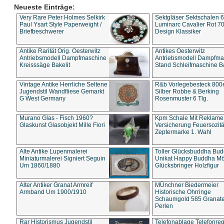
Neueste Einträge:
Very Rare Peter Holmes Selkirk
Sektgläser Sektschalen 
Paul Ysart Style Paperweight /
Luminarc Cavalier Rot 70
Briefbeschwerer
Design Klassiker
Antike Rarität Orig. Oesterwitz
Antikes Oesterwitz
Antriebsmodell Dampfmaschine
Antriebsmodell Dampfma
Kreisssäge Bakelit
Stand Schleifmaschine Ba
Vintage Antike Herrliche Seltene
R&b Vorlegebesteck 800
Jugendstil Wandfliese Gemarkt
Silber Robbe & Berking
G West Germany
Rosenmuster 6 Tlg.
Murano Glas - Fisch 1960?
Kpm Schale Mit Reklame
Glaskunst Glasobjekt Mille Fiori
Versicherung Feuersozitä
Zeptermarke 1. Wahl
Alte Antike Lupenmalerei
Toller Glücksbuddha Bu
Miniaturmalerei Signiert Seguin
Unikat Happy Buddha M
Um 1860/1880
Glücksbringer Holzfigur
Alter Antiker Granat Armreif
MÜnchner Biedermeier
Armband Um 1900/1910
Historische Ohrringe
Schaumgold 585 Granate 
Perlen
Rar Historismus Jugendstil
Telefonablage Telefonreg