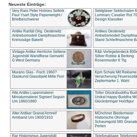
Neueste Einträge:
Very Rare Peter Holmes Selkirk
Sektgläser Sektschalen 
Paul Ysart Style Paperweight /
Luminarc Cavalier Rot 70
Briefbeschwerer
Design Klassiker
Antike Rarität Orig. Oesterwitz
Antikes Oesterwitz
Antriebsmodell Dampfmaschine
Antriebsmodell Dampfma
Kreisssäge Bakelit
Stand Schleifmaschine Ba
Vintage Antike Herrliche Seltene
R&b Vorlegebesteck 800
Jugendstil Wandfliese Gemarkt
Silber Robbe & Berking
G West Germany
Rosenmuster 6 Tlg.
Murano Glas - Fisch 1960?
Kpm Schale Mit Reklame
Glaskunst Glasobjekt Mille Fiori
Versicherung Feuersozitä
Zeptermarke 1. Wahl
Alte Antike Lupenmalerei
Toller Glücksbuddha Bu
Miniaturmalerei Signiert Seguin
Unikat Happy Buddha M
Um 1860/1880
Glücksbringer Holzfigur
Alter Antiker Granat Armreif
MÜnchner Biedermeier
Armband Um 1900/1910
Historische Ohrringe
Schaumgold 585 Granate 
Perlen
Rar Historismus Jugendstil
Telefonablage Telefonreg