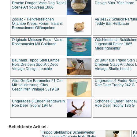
Drache Dragon Vase Dog Relief
Design 60er 70er Jahre
Scene Art Nouveau 1880
Zodiac - Tierkreiszeichen
Va 34122 Schuco Parfum 
Öllampe Krebs, Forum Traiani,
Teddy Bär Hellbraun
Reenactment Öllämpchen
Originale Meissen Fuss - Vase
Wächtersbach Schälche
Rosenmuster Mit Goldrand
Jugendstil Dekor 1865
Messingmontur
Bauhaus Tripod Steh Lampe
2x Bauhaus Tripod Steh
Holz Dreibein Spot Art Deco
Dreibein Stativ Art Deco L
Vintage Design Leuchte
Vintage Studio Leucht
Alter Großer Barometer 21 Cm
Ungerades 6 Ender Reh
Mit Holzfassung, Glas
Roe Deer Trophy 242 G
Geschliffen Vintage 5319 19
Ungerades 6 Ender Rehgeweih
Schönes 6 Ender Rehge
Roe Deer Trophy 194 G
Roe Deer Trophy 186 G
Beliebteste Artikel:
Tripod Stehlampe Scheinwerfer
Ka
Stehleuchte Dreibein Holz Stativ
An