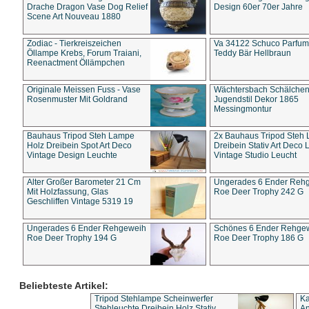
Drache Dragon Vase Dog Relief
Design 60er 70er Jahre
Scene Art Nouveau 1880
Zodiac - Tierkreiszeichen
Va 34122 Schuco Parfum 
Öllampe Krebs, Forum Traiani,
Teddy Bär Hellbraun
Reenactment Öllämpchen
Originale Meissen Fuss - Vase
Wächtersbach Schälche
Rosenmuster Mit Goldrand
Jugendstil Dekor 1865
Messingmontur
Bauhaus Tripod Steh Lampe
2x Bauhaus Tripod Steh
Holz Dreibein Spot Art Deco
Dreibein Stativ Art Deco L
Vintage Design Leuchte
Vintage Studio Leucht
Alter Großer Barometer 21 Cm
Ungerades 6 Ender Reh
Mit Holzfassung, Glas
Roe Deer Trophy 242 G
Geschliffen Vintage 5319 19
Ungerades 6 Ender Rehgeweih
Schönes 6 Ender Rehge
Roe Deer Trophy 194 G
Roe Deer Trophy 186 G
Beliebteste Artikel:
Tripod Stehlampe Scheinwerfer
Ka
Stehleuchte Dreibein Holz Stativ
An