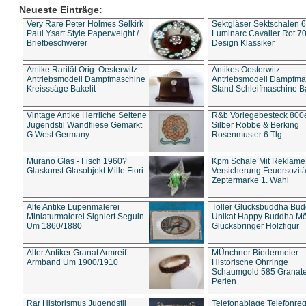
Neueste Einträge:
Very Rare Peter Holmes Selkirk
Sektgläser Sektschalen 
Paul Ysart Style Paperweight /
Luminarc Cavalier Rot 70
Briefbeschwerer
Design Klassiker
Antike Rarität Orig. Oesterwitz
Antikes Oesterwitz
Antriebsmodell Dampfmaschine
Antriebsmodell Dampfma
Kreisssäge Bakelit
Stand Schleifmaschine Ba
Vintage Antike Herrliche Seltene
R&b Vorlegebesteck 800
Jugendstil Wandfliese Gemarkt
Silber Robbe & Berking
G West Germany
Rosenmuster 6 Tlg.
Murano Glas - Fisch 1960?
Kpm Schale Mit Reklame
Glaskunst Glasobjekt Mille Fiori
Versicherung Feuersozitä
Zeptermarke 1. Wahl
Alte Antike Lupenmalerei
Toller Glücksbuddha Bu
Miniaturmalerei Signiert Seguin
Unikat Happy Buddha M
Um 1860/1880
Glücksbringer Holzfigur
Alter Antiker Granat Armreif
MÜnchner Biedermeier
Armband Um 1900/1910
Historische Ohrringe
Schaumgold 585 Granate 
Perlen
Rar Historismus Jugendstil
Telefonablage Telefonreg